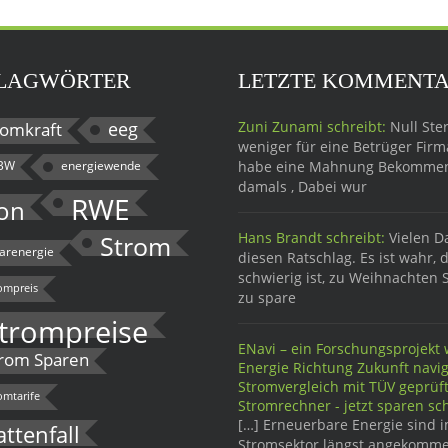
LAGWÖRTER
LETZTE KOMMENT
eeg
Zuni Zunami schreibt:
Null Ster
omkraft
weniger für eine Betrüger Firma
BW
energiewende
habe eine Mahnung Bekomme
damals , Dabei wur
RWE
on
Hans Brandt schreibt:
Vielen D
Strom
larenergie
diesen Ratschlag. Es ist wahr, 
schwierig ist, zu Weihnachten 
ompreis
zu spare
trompreise
ENavi – ein Forschungsprojekt w
rom Sparen
Energie Richtung Zukunft navig
Stromvergleich mit TÜV geprü
omtarife
Stromrechner - jetzt sparen sch
[…] Erneuerbare Energie sind 
attenfall
Stromsektor längst angekomme