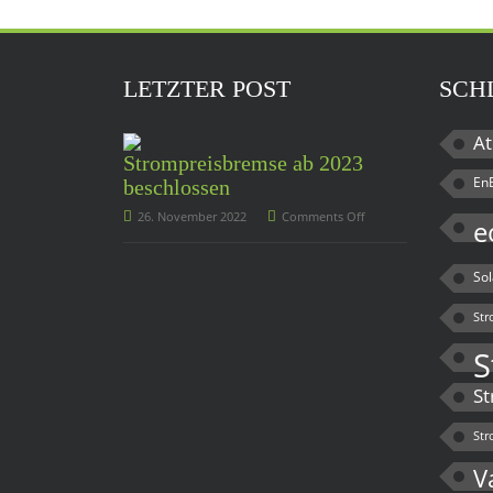
LETZTER POST
SCH
At
Strompreisbremse ab 2023
En
beschlossen
26. November 2022
Comments Off
e
So
Str
S
St
Str
V