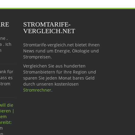
ARE
STROMTARIFE-
VERGLEICH.NET
ne ,
 . Ich
Stromtarife-vergleich.net bietet Ihnen
n
News rund um Energie, Ökologie und
Strompreisen.
Vergleichen Sie aus hunderten
ank für
Stromanbietern für Ihre Region und
dass es
sparen Sie jeden Monat bares Geld
Strom
durch unseren kostenlosen
Stromrechner
.
ill die
ieren |
ftem
reibt:
im
n,