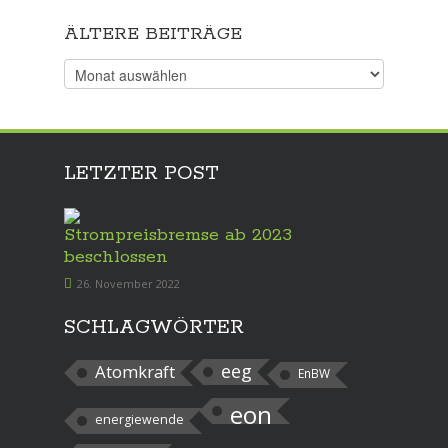
ÄLTERE BEITRÄGE
Ältere
Beiträge
LETZTER POST
Strompreisbremse ab 2023
beschlossen
26. November 2022
SCHLAGWÖRTER
eeg
Atomkraft
EnBW
eon
energiewende