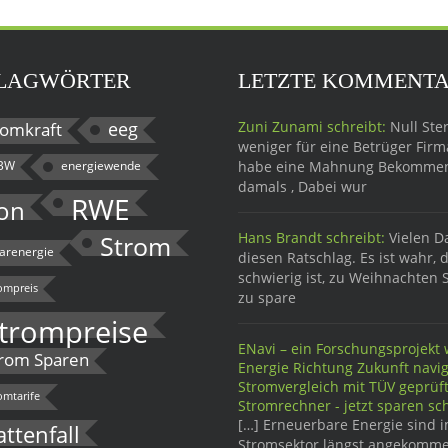
LAGWÖRTER
LETZTE KOMMENT
eeg
Zuni Zunami schreibt:
Null Ster
omkraft
weniger für eine Betrüger Firma
BW
energiewende
habe eine Mahnung Bekomme
damals , Dabei wur
RWE
on
Hans Brandt schreibt:
Vielen D
Strom
larenergie
diesen Ratschlag. Es ist wahr, 
schwierig ist, zu Weihnachten 
ompreis
zu spare
trompreise
ENavi – ein Forschungsprojekt w
rom Sparen
Energie Richtung Zukunft navig
Stromvergleich mit TÜV geprü
omtarife
Stromrechner - jetzt sparen sch
[…] Erneuerbare Energie sind 
attenfall
Stromsektor längst angekomme