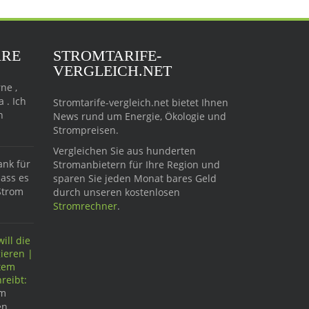
ARE
STROMTARIFE-
VERGLEICH.NET
ne ,
 . Ich
Stromtarife-vergleich.net bietet Ihnen
n
News rund um Energie, Ökologie und
Strompreisen.
Vergleichen Sie aus hunderten
ank für
Stromanbietern für Ihre Region und
dass es
sparen Sie jeden Monat bares Geld
Strom
durch unseren kostenlosen
Stromrechner
.
ill die
ieren |
ftem
reibt:
im
n,