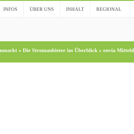
INFOS
ÜBER UNS
INHALT
REGIONAL
ommarkt
»
Die Stromanbieter im Überblick
»
envia Mittel