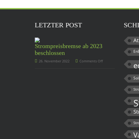
LETZTER POST
SCH
At
Strompreisbremse ab 2023
En
beschlossen
26. November 2022
Comments Off
e
So
Str
S
St
Str
V