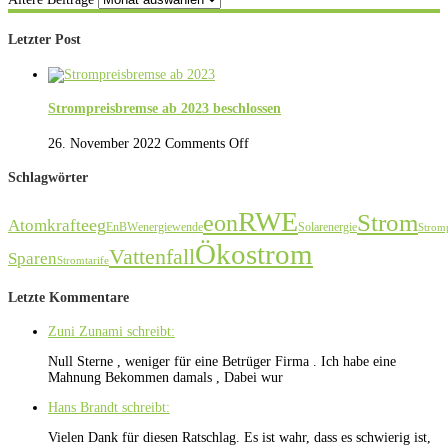
Letzter Post
Strompreisbremse ab 2023 beschlossen
26. November 2022
Comments Off
Schlagwörter
RWE
Strom
eon
eeg
Atomkraft
EnBW
energiewende
Solarenergie
Stromp
Ökostrom
Vattenfall
Sparen
Stromtarife
Letzte Kommentare
Zuni Zunami schreibt:
Null Sterne , weniger für eine Betrüger Firma . Ich habe eine
Mahnung Bekommen damals , Dabei wur
Hans Brandt schreibt:
Vielen Dank für diesen Ratschlag. Es ist wahr, dass es schwierig ist,