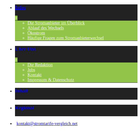
Infos
+
Die Stromanbieter im Überblick
Ablauf des Wechsels
Ökostrom
Häufige Fragen zum Stromanbieterwechsel
Über Uns
+
Die Redaktion
Jobs
Kontakt
Impressum & Datenschutz
Inhalt
Regional
kontakt@stromtarife-vergleich.net