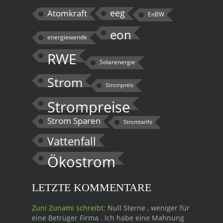
eeg
Atomkraft
EnBW
eon
energiewende
RWE
Solarenergie
Strom
Strompreis
Strompreise
Strom Sparen
Stromtarife
Vattenfall
Ökostrom
LETZTE KOMMENTARE
Zuni Zunami schreibt:
Null Sterne , weniger für
eine Betrüger Firma . Ich habe eine Mahnung