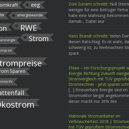
eeg
Zuni Zunami schreibt:
Null Stern
omkraft
weniger für eine Betrüger Firma 
BW
energiewende
habe eine Mahnung Bekommen
damals , Dabei wur
RWE
on
Hans Brandt schreibt:
Vielen Dan
Strom
larenergie
diesen Ratschlag. Es ist wahr, d
schwierig ist, zu Weihnachten S
ompreis
spare
trompreise
ENavi – ein Forschungsprojekt wi
rom Sparen
Energie Richtung Zukunft navigi
Stromvergleich mit TÜV geprüf
omtarife
Stromrechner - jetzt sparen schr
[…] Erneuerbare Energie sind im
attenfall
Stromsektor längst angekomme
dieser macht nur 20% des
kostrom
Nationale Stromanbieter im
Verbrauchertest 2018 | Stromve
mit TÜV geprüftem Stromrechne