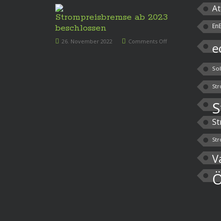
At
Strompreisbremse ab 2023
En
beschlossen
26. November 2022
Comments Off
e
So
Str
S
St
Str
V
Ö