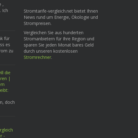
e ,
. Ich
Stromtarife-vergleich.net bietet Ihnen
News rund um Energie, Ökologie und
Strompreisen.
Vergleichen Sie aus hunderten
k für
Stromanbietern für Ihre Region und
ass es
sparen Sie jeden Monat bares Geld
trom zu
durch unseren kostenlosen
Stromrechner
.
ll die
eren |
tem
eibt:
n, doch
rgleich
r -