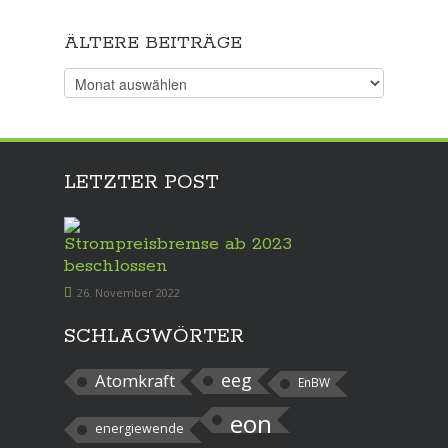
ÄLTERE BEITRÄGE
Ältere
Beiträge
LETZTER POST
Strompreisbremse ab 2023
beschlossen
26. November 2022
SCHLAGWÖRTER
eeg
Atomkraft
EnBW
eon
energiewende