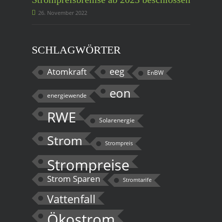
26. November 2022
SCHLAGWÖRTER
eeg
Atomkraft
EnBW
eon
energiewende
RWE
Solarenergie
Strom
Strompreis
Strompreise
Strom Sparen
Stromtarife
Vattenfall
Ökostrom