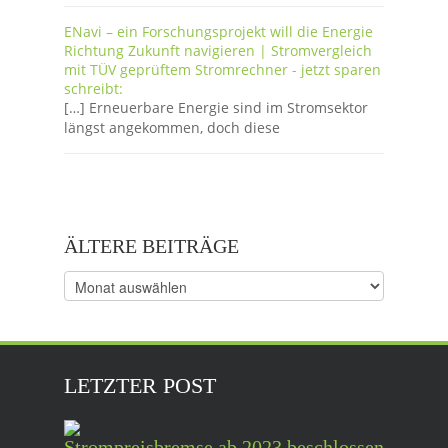
ENavi – ein Forschungsprojekt will die Energie
Richtung Zukunft navigieren | Stromvergleich
mit TÜV geprüftem Stromrechner - jetzt sparen
schreibt:
[…] Erneuerbare Energie sind im Stromsektor
längst angekommen, doch diese
ÄLTERE BEITRÄGE
Ältere
Beiträge
LETZTER POST
Strompreisbremse ab 2023 beschlossen