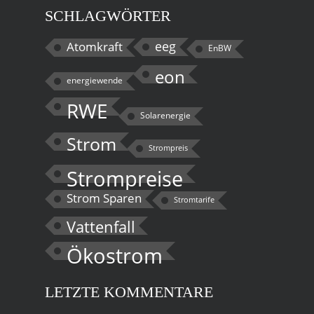
SCHLAGWÖRTER
eeg
Atomkraft
EnBW
eon
energiewende
RWE
Solarenergie
Strom
Strompreis
Strompreise
Strom Sparen
Stromtarife
Vattenfall
Ökostrom
LETZTE KOMMENTARE