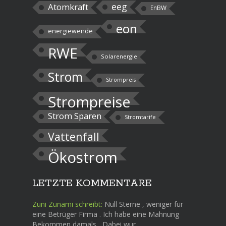
eeg
Atomkraft
EnBW
eon
energiewende
RWE
Solarenergie
Strom
Strompreis
Strompreise
Strom Sparen
Stromtarife
Vattenfall
Ökostrom
LETZTE KOMMENTARE
Zuni Zunami schreibt:
Null Sterne , weniger für
eine Betrüger Firma . Ich habe eine Mahnung
Bekommen damals , Dabei wur