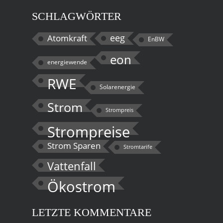
SCHLAGWÖRTER
eeg
Atomkraft
EnBW
eon
energiewende
RWE
Solarenergie
Strom
Strompreis
Strompreise
Strom Sparen
Stromtarife
Vattenfall
Ökostrom
LETZTE KOMMENTARE