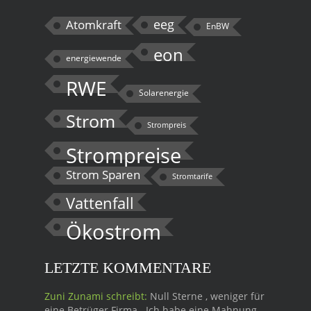
eeg
Atomkraft
EnBW
eon
energiewende
RWE
Solarenergie
Strom
Strompreis
Strompreise
Strom Sparen
Stromtarife
Vattenfall
Ökostrom
LETZTE KOMMENTARE
Zuni Zunami schreibt:
Null Sterne , weniger für
eine Betrüger Firma . Ich habe eine Mahnung