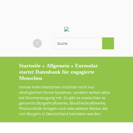
Startseite
»
Allgemein
»
Eurosolar
startet Datenbank für engagierte
Menschen
Immer mehr Menschen möchten nicht nur
ökologischen Strom beziehen, sondern wirken aktiv
bei Stromerzeugung mit. So gibt es inzwischen so
genannte Bürgerkraftwerke, Blockheizkraftwerke,
Photovoltaik-Anlagen und viele weitere Werke, die
von Bürgern in Deutschland betrieben werden.