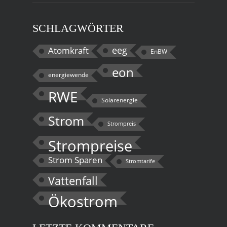
SCHLAGWÖRTER
eeg
Atomkraft
EnBW
eon
energiewende
RWE
Solarenergie
Strom
Strompreis
Strompreise
Strom Sparen
Stromtarife
Vattenfall
Ökostrom