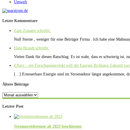
Umwelt
Letzte Kommentare
Zuni Zunami schreibt:
Null Sterne , weniger für eine Betrüger Firma . Ich habe eine Mahn
Hans Brandt schreibt:
Vielen Dank für diesen Ratschlag. Es ist wahr, dass es schwierig ist, 
ENavi – ein Forschungsprojekt will die Energie Richtung Zukunft nav
[…] Erneuerbare Energie sind im Stromsektor längst angekommen, do
Ältere Beiträge
Ältere
Beiträge
Letzter Post
Strompreisbremse ab 2023 beschlossen