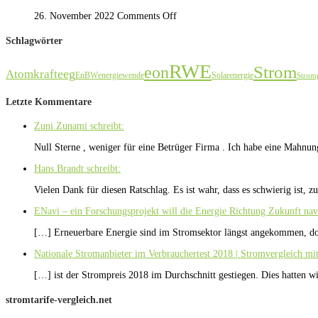
26. November 2022
Comments Off
Schlagwörter
RWE
Strom
eon
eeg
Atomkraft
EnBW
energiewende
Solarenergie
Stromp
Letzte Kommentare
Zuni Zunami schreibt:
Null Sterne , weniger für eine Betrüger Firma . Ich habe eine Mahn
Hans Brandt schreibt:
Vielen Dank für diesen Ratschlag. Es ist wahr, dass es schwierig ist, 
ENavi – ein Forschungsprojekt will die Energie Richtung Zukunft nav
[…] Erneuerbare Energie sind im Stromsektor längst angekommen, do
Nationale Stromanbieter im Verbrauchertest 2018 | Stromvergleich mi
[…] ist der Strompreis 2018 im Durchschnitt gestiegen. Dies hatten wi
stromtarife-vergleich.net