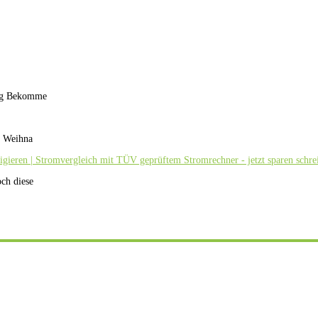
ung Bekomme
zu Weihna
igieren | Stromvergleich mit TÜV geprüftem Stromrechner - jetzt sparen schrei
ch diese