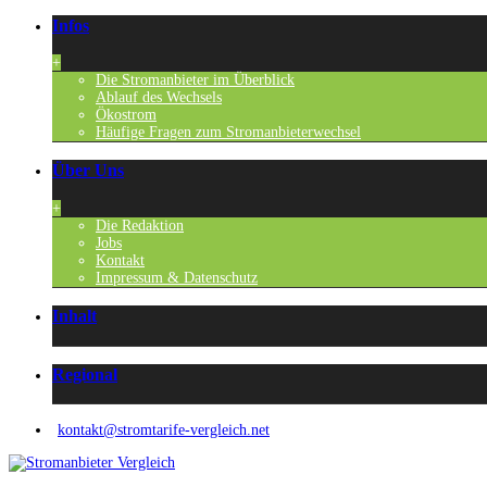
Infos
+
Die Stromanbieter im Überblick
Ablauf des Wechsels
Ökostrom
Häufige Fragen zum Stromanbieterwechsel
Über Uns
+
Die Redaktion
Jobs
Kontakt
Impressum & Datenschutz
Inhalt
Regional
kontakt@stromtarife-vergleich.net