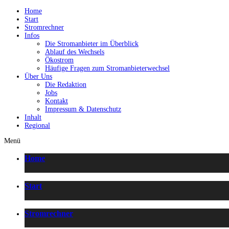
Home
Start
Stromrechner
Infos
Die Stromanbieter im Überblick
Ablauf des Wechsels
Ökostrom
Häufige Fragen zum Stromanbieterwechsel
Über Uns
Die Redaktion
Jobs
Kontakt
Impressum & Datenschutz
Inhalt
Regional
Menü
Home
Start
Stromrechner