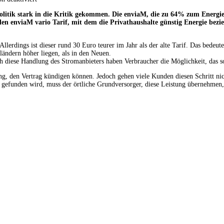
olitik stark in die Kritik gekommen. Die enviaM, die zu 64% zum Energie
n enviaM vario Tarif, mit dem die Privathaushalte günstig Energie bezie
rdings ist dieser rund 30 Euro teurer im Jahr als der alte Tarif. Das bedeute
ändern höher liegen, als in den Neuen.
 diese Handlung des Stromanbieters haben Verbraucher die Möglichkeit, das 
g, den Vertrag kündigen können. Jedoch gehen viele Kunden diesen Schritt nicht
 gefunden wird, muss der örtliche Grundversorger, diese Leistung übernehmen,. 