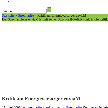
Startseite
»
Stromtarife
»
Kritik am Energieversorger enviaM
Der Stromanbieter enviaM ist mit seiner Stromtarif-Politik stark in die Krit
Kritik am Energieversorger enviaM
15. Juni 2009
by:
stromtarife-vergleich.net
in:
Stromtarife
Kommentarfunktion