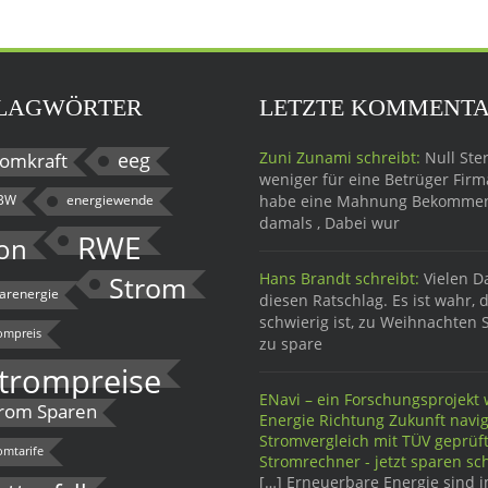
LAGWÖRTER
LETZTE KOMMENT
eeg
Zuni Zunami schreibt:
Null Ster
omkraft
weniger für eine Betrüger Firma
BW
energiewende
habe eine Mahnung Bekomme
damals , Dabei wur
RWE
on
Hans Brandt schreibt:
Vielen D
Strom
larenergie
diesen Ratschlag. Es ist wahr, 
schwierig ist, zu Weihnachten 
ompreis
zu spare
trompreise
ENavi – ein Forschungsprojekt w
rom Sparen
Energie Richtung Zukunft navig
Stromvergleich mit TÜV geprü
omtarife
Stromrechner - jetzt sparen sch
[…] Erneuerbare Energie sind 