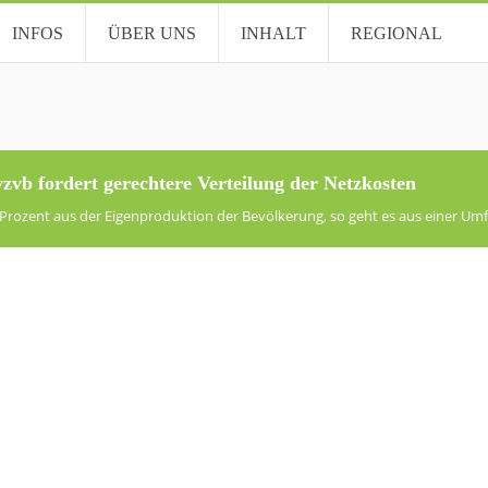
INFOS
ÜBER UNS
INHALT
REGIONAL
vzvb fordert gerechtere Verteilung der Netzkosten
Prozent aus der Eigenproduktion der Bevölkerung, so geht es aus einer Um