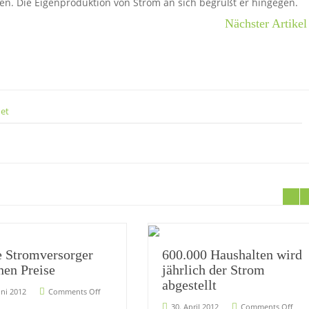
ten. Die Eigenproduktion von Strom an sich begrüßt er hingegen.
Nächster Artikel
net
e Stromversorger
600.000 Haushalten wird
hen Preise
jährlich der Strom
abgestellt
uni 2012
Comments Off
30. April 2012
Comments Off