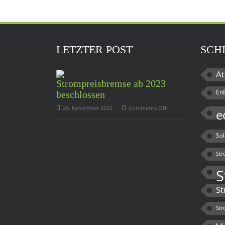
LETZTER POST
SCH
At
Strompreisbremse ab 2023
En
beschlossen
26. November 2022
Comments Off
e
So
Str
S
St
Str