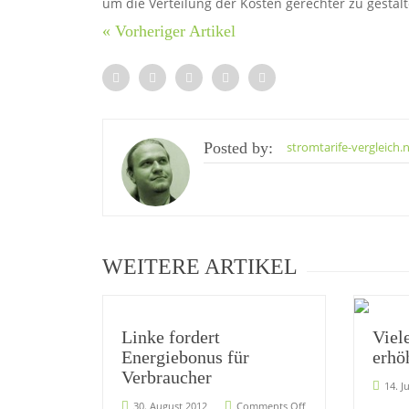
um die Verteilung der Kosten gerechter zu gestal
« Vorheriger Artikel
Posted by:
stromtarife-vergleich.
WEITERE ARTIKEL
Linke fordert
Viel
Energiebonus für
erhö
Verbraucher
14. J
30. August 2012
Comments Off