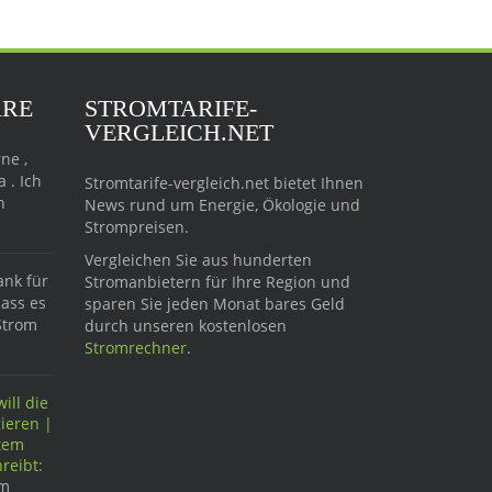
ARE
STROMTARIFE-
VERGLEICH.NET
ne ,
 . Ich
Stromtarife-vergleich.net bietet Ihnen
n
News rund um Energie, Ökologie und
Strompreisen.
Vergleichen Sie aus hunderten
ank für
Stromanbietern für Ihre Region und
dass es
sparen Sie jeden Monat bares Geld
Strom
durch unseren kostenlosen
Stromrechner
.
ill die
ieren |
ftem
reibt:
im