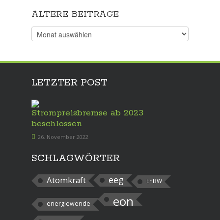
ÄLTERE BEITRÄGE
Ältere
Beiträge
LETZTER POST
Strompreisbremse ab 2023
beschlossen
26. November 2022
SCHLAGWÖRTER
eeg
Atomkraft
EnBW
eon
energiewende