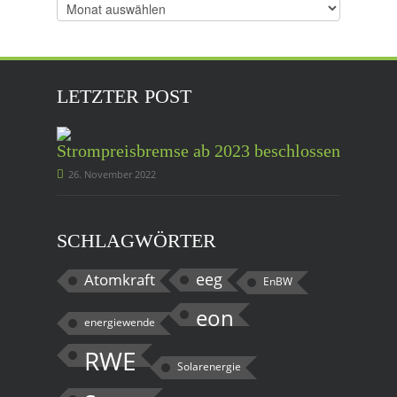
Ältere
Beiträge
LETZTER POST
Strompreisbremse ab 2023 beschlossen
26. November 2022
SCHLAGWÖRTER
eeg
Atomkraft
EnBW
eon
energiewende
RWE
Solarenergie