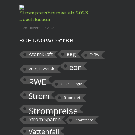
Strompreisbremse ab 2023
beschlossen
26. November 2022
SCHLAGWÖRTER
eeg
Atomkraft
EnBW
eon
energiewende
RWE
Solarenergie
Strom
Strompreis
Strompreise
Strom Sparen
Stromtarife
Vattenfall