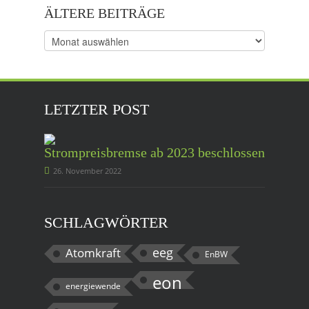
ÄLTERE BEITRÄGE
Ältere
Beiträge
LETZTER POST
Strompreisbremse ab 2023 beschlossen
26. November 2022
SCHLAGWÖRTER
eeg
Atomkraft
EnBW
eon
energiewende