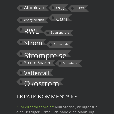
eeg
Atomkraft
EnBW
eon
energiewende
RWE
Solarenergie
Strom
Strompreis
Strompreise
Strom Sparen
Stromtarife
Vattenfall
Ökostrom
LETZTE KOMMENTARE
Zuni Zunami schreibt:
Null Sterne , weniger für
eine Betrüger Firma . Ich habe eine Mahnung