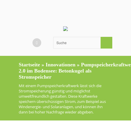
Startseite
»
Innovationen
»
Pumpspeicherkraftwe
2.0 im Bodensee: Betonkugel als
Stromspeicher
Mit einem Pumpspeicherkraftwerk lässt sich die
Stromspeicherung günstig und möglichst
umweltfreundlich gestalten. Diese Kraftwerke
speichern überschüssigen Strom, zum Beispiel aus
Windenergie- und Solaranlagen, und können ihn
dann bei hoher Nachfrage wieder abgeben.