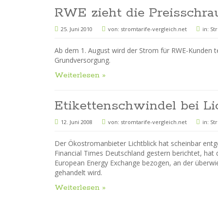
RWE zieht die Preisschra
25. Juni 2010
von:
stromtarife-vergleich.net
in:
St
Ab dem 1. August wird der Strom für RWE-Kunden te
Grundversorgung.
Weiterlesen »
Etikettenschwindel bei Li
12. Juni 2008
von:
stromtarife-vergleich.net
in:
St
Der Ökostromanbieter Lichtblick hat scheinbar ent
Financial Times Deutschland gestern berichtet, ha
European Energy Exchange bezogen, an der überwi
gehandelt wird.
Weiterlesen »