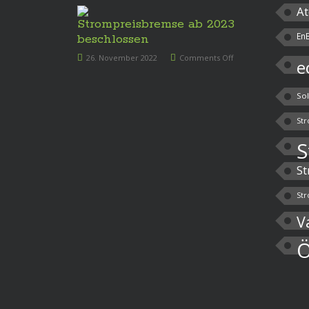
At
Strompreisbremse ab 2023
En
beschlossen
26. November 2022
Comments Off
e
So
Str
S
St
Str
V
Ö