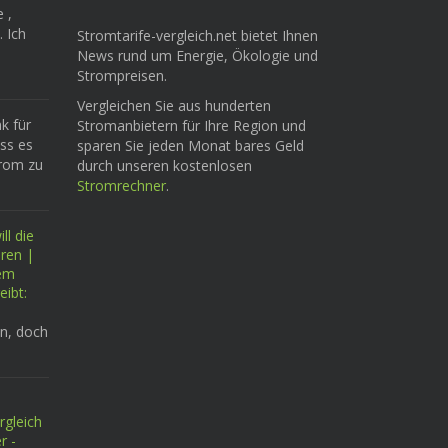
e ,
. Ich
Stromtarife-vergleich.net bietet Ihnen
News rund um Energie, Ökologie und
Strompreisen.
Vergleichen Sie aus hunderten
k für
Stromanbietern für Ihre Region und
ass es
sparen Sie jeden Monat bares Geld
trom zu
durch unseren kostenlosen
Stromrechner
.
ll die
eren |
tem
eibt:
n, doch
rgleich
r -