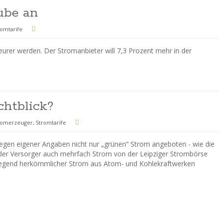
ube an
romtarife
urer werden. Der Stromanbieter will 7,3 Prozent mehr in der
chtblick?
romerzeuger
,
Stromtarife
gegen eigener Angaben nicht nur „grünen“ Strom angeboten - wie die
t der Versorger auch mehrfach Strom von der Leipziger Strombörse
egend herkömmlicher Strom aus Atom- und Kohlekraftwerken