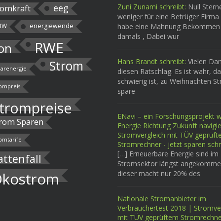
eeg
Zuni Zunami schreibt:
Null Stern
omkraft
weniger für eine Betrüger Firma 
BW
energiewende
habe eine Mahnung Bekommen
damals , Dabei wur
RWE
on
Hans Brandt schreibt:
Vielen Dan
Strom
larenergie
diesen Ratschlag. Es ist wahr, d
schwierig ist, zu Weihnachten S
ompreis
spare
trompreise
ENavi – ein Forschungsprojekt wi
rom Sparen
Energie Richtung Zukunft navigi
Stromvergleich mit TÜV geprüf
omtarife
Stromrechner - jetzt sparen schr
[…] Erneuerbare Energie sind im
attenfall
Stromsektor längst angekomme
dieser macht nur 20% des
kostrom
Nationale Stromanbieter im
Verbrauchertest 2018 | Stromve
mit TÜV geprüftem Stromrechne