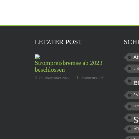
LETZTER POST
SCH
At
Strompreisbremse ab 2023
En
beschlossen
26. November 2022
Comments Off
e
So
Str
S
St