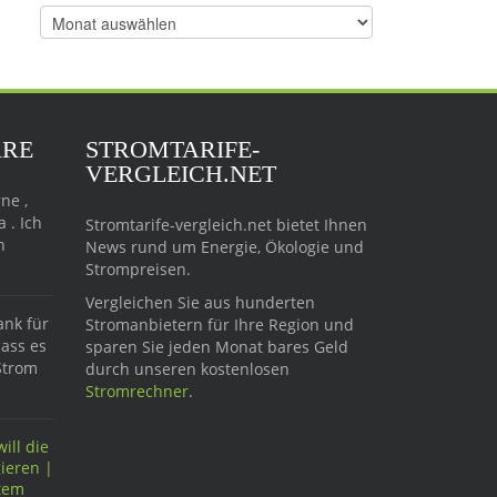
Ältere
Beiträge
ARE
STROMTARIFE-
VERGLEICH.NET
ne ,
 . Ich
Stromtarife-vergleich.net bietet Ihnen
n
News rund um Energie, Ökologie und
Strompreisen.
Vergleichen Sie aus hunderten
ank für
Stromanbietern für Ihre Region und
dass es
sparen Sie jeden Monat bares Geld
Strom
durch unseren kostenlosen
Stromrechner
.
ill die
ieren |
ftem