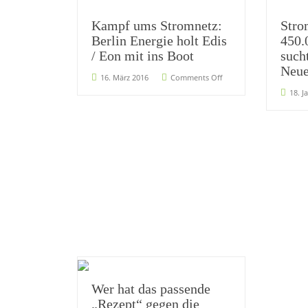
Kampf ums Stromnetz:
Stro
Berlin Energie holt Edis
450.
/ Eon mit ins Boot
such
Neu
16. März 2016
Comments Off
18. J
Wer hat das passende
„Rezept“ gegen die