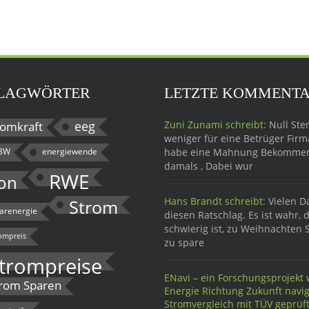
LAGWÖRTER
LETZTE KOMMENT
eeg
Zuni Zunami schreibt:
Null Ster
omkraft
weniger für eine Betrüger Firma
BW
energiewende
habe eine Mahnung Bekomme
damals , Dabei wur
RWE
on
Hans Brandt schreibt:
Vielen D
Strom
larenergie
diesen Ratschlag. Es ist wahr, 
schwierig ist, zu Weihnachten 
ompreis
zu spare
trompreise
ENavi – ein Forschungsprojekt w
rom Sparen
Energie Richtung Zukunft navig
Stromvergleich mit TÜV geprü