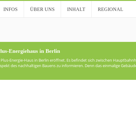
INFOS
ÜBER UNS
INHALT
REGIONAL
lus-Energiehaus in Berlin
lus-Energie-Haus in Berlin eröffnet. Es befindet sich zwischen Hauptbahnh
pekt des nachhaltigen Bauens zu informieren. Denn das einmalige Gebäude 