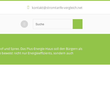
kontakt@stromtarife-vergleich.net
of und Spree. Das Plus-Energie-Haus soll den Bürgern als
beweist nicht nur Energieeffizients, sondern auch