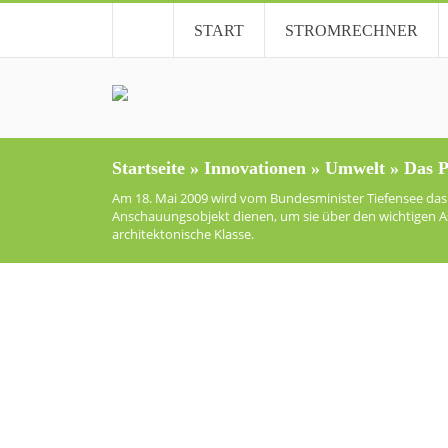
START
STROMRECHNER
Startseite
»
Innovationen
»
Umwelt
»
Das P
Am 18. Mai 2009 wird vom Bundesminister Tiefensee das P
Anschauungsobjekt dienen, um sie über den wichtigen As
architektonische Klasse.