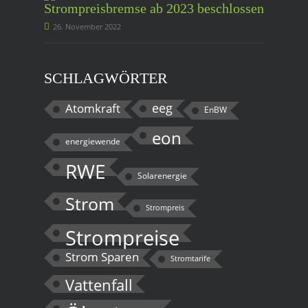
Strompreisbremse ab 2023 beschlossen
26. November 2022
SCHLAGWÖRTER
eeg
Atomkraft
EnBW
eon
energiewende
RWE
Solarenergie
Strom
Strompreis
Strompreise
Strom Sparen
Stromtarife
Vattenfall