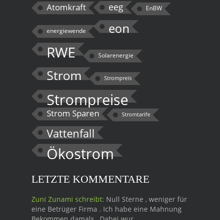
eeg
Atomkraft
EnBW
eon
energiewende
RWE
Solarenergie
Strom
Strompreis
Strompreise
Strom Sparen
Stromtarife
Vattenfall
Ökostrom
LETZTE KOMMENTARE
Zuni Zunami schreibt:
Null Sterne , weniger für
eine Betrüger Firma . Ich habe eine Mahnung
Bekommen damals , Dabei wur