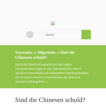
Startseite
»
Allgemein
»
Sind die
Chinesen schuld?
Die Solar World AG spricht von aktuellen
Herausforderungen in der Solarbranche, einem
starken Preisverfall und weltweiten Überkapazitäten,
die an kaum einem Unternehmen der Branche
spurlos vorbei gehen …
Sind die Chinesen schuld?