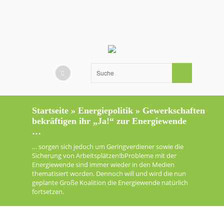
Startseite
»
Energiepolitik
»
Gewerkschaften
bekräftigen ihr „Ja!“ zur Energiewende
…
… sorgen sich jedoch um Geringverdiener sowie die
Sicherung von Arbeitsplätzen!bProbleme mit der
Energiewende sind immer wieder in den Medien
thematisiert worden. Dennoch will und wird die nun
geplante Große Koalition die Energiewende natürlich
fortsetzen.