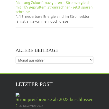
Richtung Zukunft navigieren | Stromvergleich
mit TÜV geprüftem Stromrechner - jetzt sparen
schreibt:
[…] Erneuerbare Energie sind im Stromsektor
längst angekommen, doch diese
ÄLTERE BEITRÄGE
Ältere
Beiträge
LETZTER POST
Strompreisbremse ab 2023 beschlossen
26. November 2022