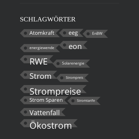
SCHLAGWÖRTER
eeg
Atomkraft
EnBW
eon
energiewende
RWE
Solarenergie
Strom
Strompreis
Strompreise
Strom Sparen
Stromtarife
Vattenfall
Ökostrom