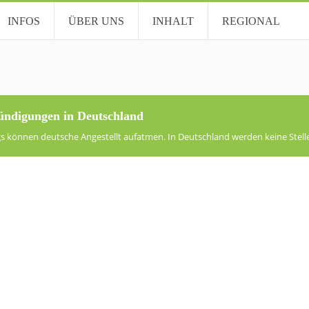
INFOS
ÜBER UNS
INHALT
REGIONAL
ündigungen in Deutschland
ngs können deutsche Angestellt aufatmen. In Deutschland werden keine Stell