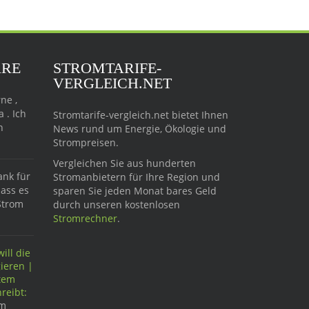
ARE
STROMTARIFE-
VERGLEICH.NET
ne ,
 . Ich
Stromtarife-vergleich.net bietet Ihnen
n
News rund um Energie, Ökologie und
Strompreisen.
Vergleichen Sie aus hunderten
ank für
Stromanbietern für Ihre Region und
dass es
sparen Sie jeden Monat bares Geld
Strom
durch unseren kostenlosen
Stromrechner
.
ill die
ieren |
ftem
reibt:
im