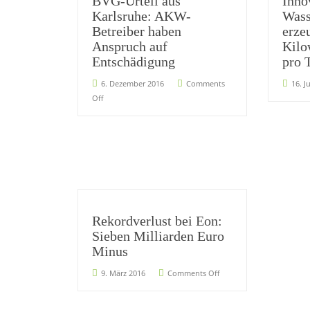
BVG-Urteil aus
Inno
Karlsruhe: AKW-
Wass
Betreiber haben
erze
Anspruch auf
Kilo
Entschädigung
pro 
6. Dezember 2016
Comments
16. J
Off
Rekordverlust bei Eon:
Sieben Milliarden Euro
Minus
9. März 2016
Comments Off