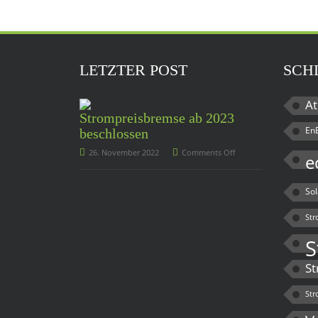
LETZTER POST
SCH
At
Strompreisbremse ab 2023
En
beschlossen
26. November 2022
Comments Off
e
So
Str
S
St
Str