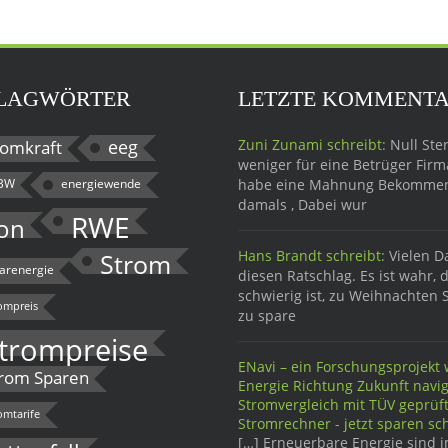
LAGWÖRTER
LETZTE KOMMENT
eeg
Zuni Zunami schreibt:
Null Ster
omkraft
weniger für eine Betrüger Firma
BW
energiewende
habe eine Mahnung Bekomme
damals , Dabei wur
RWE
on
Hans Brandt schreibt:
Vielen D
Strom
larenergie
diesen Ratschlag. Es ist wahr, 
schwierig ist, zu Weihnachten 
ompreis
zu spare
trompreise
ENavi – ein Forschungsprojekt w
rom Sparen
Energie Richtung Zukunft navig
Stromvergleich mit TÜV geprü
omtarife
Stromrechner - jetzt sparen sch
[…] Erneuerbare Energie sind 