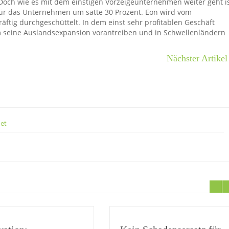
. Doch wie es mit dem einstigen Vorzeigeunternehmen weiter geht i
 für das Unternehmen um satte 30 Prozent. Eon wird vom
äftig durchgeschüttelt. In dem einst sehr profitablen Geschäft
lem seine Auslandsexpansion vorantreiben und in Schwellenländern
Nächster Artikel
net