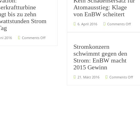
vation:
Kein Schadensersatz für
erkraftturbine
Atomausstieg: Klage
ugt bis zu zehn
von EnBW scheitert
wattstunden Strom
6. April 2016
Comments Off
Tag
uni 2016
Comments Off
Stromkonzern
schwimmt gegen den
Strom: EnBW macht
2015 Gewinn
21. März 2016
Comments Off