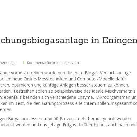
schungsbiogasanlage in Eninge
merzeuger
Kommentarfunktion deaktiviert
lande voran zu treiben wurde nun die erste Biogas-Versuchsanlage
r sollen neue Online-Messtechniken und Computer-Modelle dafür
ieren, optimieren und künftige Anlagen besser steuern zu können.
rden, Testreihen sollen so beispielsweise das ideale Mischverhältnis
n; ebenfalls befinden sich verschiedene Enzyme, Mikroorganismen un
ken im Test, die den Gärungsprozess erleichtern sollen. Insgesamt so
erden.
tigen Biogasprozessen rund 50 Prozent mehr heraus geholt werden
 betankt werden und das jetzige Erdgas darüber hinaus auch nach und