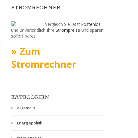
STROMRECHNER
Was bringt uns der
Wenn auch 
erlauchte Club?
mit dem „Gol
Vergleich Sie jetzt
kostenlos
Inka“ ins La
6. Juni 2013
Comments Off
und unverbindlich Ihre
Strompreise
und sparen
kommen
sofort bares!
29. Mai 2013
» Zum
Stromrechner
KATEGORIEN
Allgemein
Energiepolitik