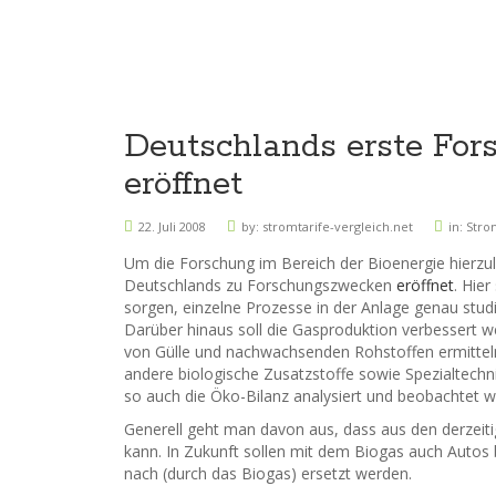
Deutschlands erste For
eröffnet
22. Juli 2008
by:
stromtarife-vergleich.net
in:
Stro
Um die Forschung im Bereich der Bioenergie hierzu
Deutschlands zu Forschungszwecken
eröffnet
. Hie
sorgen, einzelne Prozesse in der Anlage genau stud
Darüber hinaus soll die Gasproduktion verbessert we
von Gülle und nachwachsenden Rohstoffen ermittel
andere biologische Zusatzstoffe sowie Spezialtechni
so auch die Öko-Bilanz analysiert und beobachtet w
Generell geht man davon aus, dass aus den derzei
kann. In Zukunft sollen mit dem Biogas auch Autos
nach (durch das Biogas) ersetzt werden.