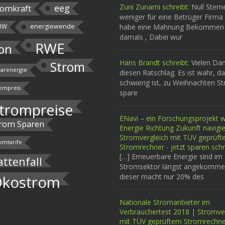
eeg
Zuni Zunami schreibt:
Null Stern
omkraft
weniger für eine Betrüger Firma 
BW
energiewende
habe eine Mahnung Bekommen
damals , Dabei wur
RWE
on
Hans Brandt schreibt:
Vielen Dan
Strom
larenergie
diesen Ratschlag. Es ist wahr, d
schwierig ist, zu Weihnachten S
ompreis
spare
trompreise
ENavi – ein Forschungsprojekt wi
rom Sparen
Energie Richtung Zukunft navigi
Stromvergleich mit TÜV geprüf
omtarife
Stromrechner - jetzt sparen schr
[…] Erneuerbare Energie sind im
attenfall
Stromsektor längst angekomme
dieser macht nur 20% des
kostrom
Nationale Stromanbieter im
Verbrauchertest 2018 | Stromve
mit TÜV geprüftem Stromrechne