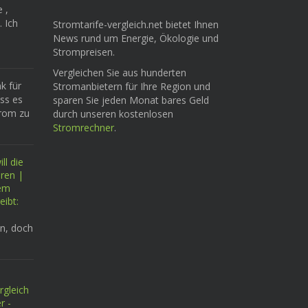
e ,
. Ich
Stromtarife-vergleich.net bietet Ihnen
News rund um Energie, Ökologie und
Strompreisen.
Vergleichen Sie aus hunderten
k für
Stromanbietern für Ihre Region und
ass es
sparen Sie jeden Monat bares Geld
trom zu
durch unseren kostenlosen
Stromrechner
.
ll die
eren |
tem
eibt:
n, doch
rgleich
r -