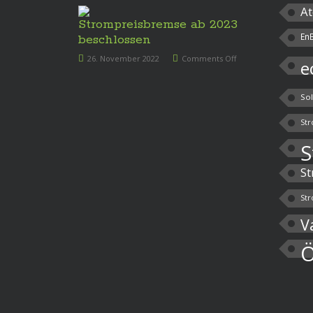
At
Strompreisbremse ab 2023
En
beschlossen
26. November 2022
Comments Off
e
So
Str
S
St
Str
V
Ö