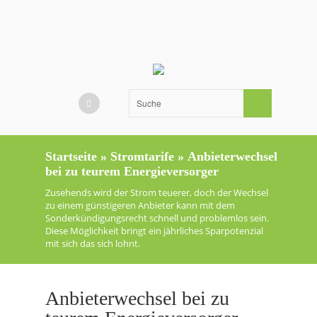
Startseite
»
Stromtarife
»
Anbieterwechsel
bei zu teurem Energieversorger
Zusehends wird der Strom teuerer, doch der Wechsel
zu einem günstigeren Anbieter kann mit dem
Sonderkündigungsrecht schnell und problemlos sein.
Diese Möglichkeit bringt ein jährliches Sparpotenzial
mit sich das sich lohnt.
Anbieterwechsel bei zu