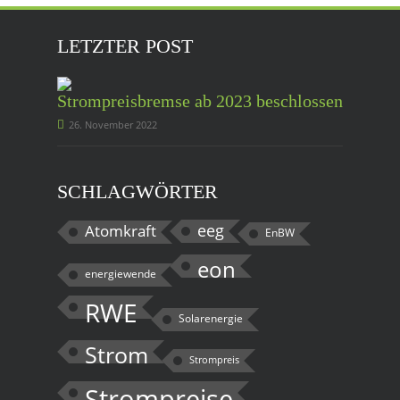
LETZTER POST
Strompreisbremse ab 2023 beschlossen
26. November 2022
SCHLAGWÖRTER
eeg
Atomkraft
EnBW
eon
energiewende
RWE
Solarenergie
Strom
Strompreis
Strompreise