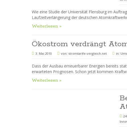
Wie eine Studie der Universität Flensburg im Auftra
Laufzeitverlängerung der deutschen Atomkraftwerke 
Weiterlesen »
Ökostrom verdrängt Atom
3. Mai 2010
von:
stromtarife-vergleich.net
in:
Umw
Dass der Ausbau erneuerbarer Energien bereits stattf
erwarteten Prognosen. Schon jetzt kommen Kraftwer
Weiterlesen »
B
A
24
Inno