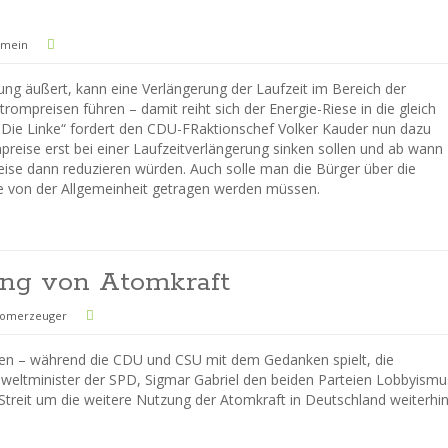
emein
ung äußert, kann eine Verlängerung der Laufzeit im Bereich der
rompreisen führen – damit reiht sich der Energie-Riese in die gleich
 „Die Linke“ fordert den CDU-FRaktionschef Volker Kauder nun dazu
preise erst bei einer Laufzeitverlängerung sinken sollen und ab wann
ise dann reduzieren würden. Auch solle man die Bürger über die
e von der Allgemeinheit getragen werden müssen.
ung von Atomkraft
romerzeuger
hen – während die CDU und CSU mit dem Gedanken spielt, die
mweltminister der SPD, Sigmar Gabriel den beiden Parteien Lobbyismu
 Streit um die weitere Nutzung der Atomkraft in Deutschland weiterhi