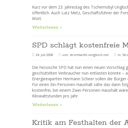
Kurz vor dem 23. Jahrestag des Tschernobyl Unglü
öffentlich. Auch Lutz Metz, Geschäftsführer der Fors
Wort.
Weiterlesen »
SPD schlägt kostenfreie 
24. Juli 2008
von:
stromtarife-vergleich.net
in:
Str
Die hessische SPD hat nun einen neuen Vorschlag 
geschüttelten Verbraucher nun entlasten könnte – a
Energieexperten Hermann Scheer sollen die Bürg
Für einen Ein-Personen-Haushalt sähe das dann fo
kostenfrei, bei einem Zwei-Personen-Haushalt wä
Kilowattstunden pro Jahr.
Weiterlesen »
Kritik am Festhalten de