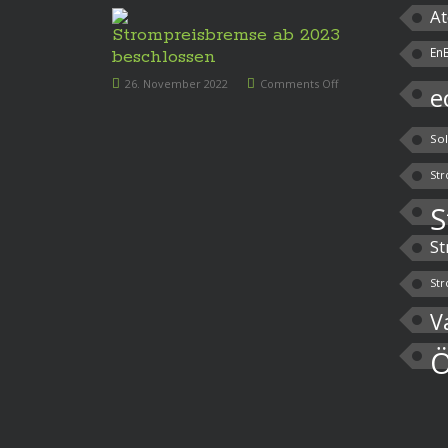
At
Strompreisbremse ab 2023
En
beschlossen
26. November 2022
Comments Off
e
So
Str
S
St
Str
V
Ö