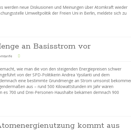
cks werden neue Diskusionen und Meinungen über Atomkraft wieder
chungsstelle Umweltpolitik der Freien Uni in Berlin, meldete sich zu
Menge an Basisstrom vor
omtarife
gemacht, wie man die von den steigenden Energiepreisen schwer
ngeführt von der SPD-Politikerin Andrea Ypsilanti und dem
er demnach eine bestimmte Grundmenge an Strom umsonst bekomme
lgendermaßen aus – rund 500 Kilowattstunden im Jahr wären
ren es 700 und Drei-Personen-Haushalte bekämen demnach 900
r Atomenergienutzung kommt aus