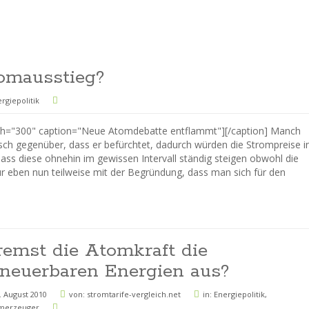
omausstieg?
rgiepolitik
idth="300" caption="Neue Atomdebatte entflammt"][/caption] Manch
isch gegenüber, dass er befürchtet, dadurch würden die Strompreise i
ss diese ohnehin im gewissen Intervall ständig steigen obwohl die
 eben nun teilweise mit der Begründung, dass man sich für den
remst die Atomkraft die
rneuerbaren Energien aus?
. August 2010
von:
stromtarife-vergleich.net
in:
Energiepolitik
,
merzeuger