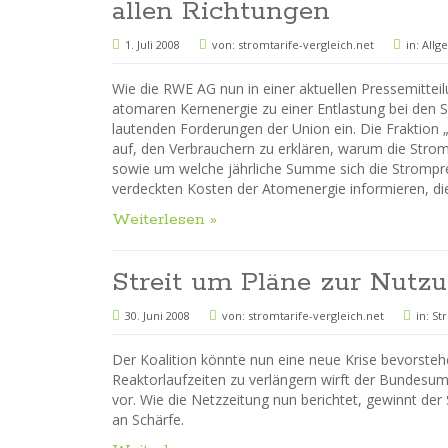
allen Richtungen
1. Juli 2008
von:
stromtarife-vergleich.net
in:
Allg
Wie die RWE AG nun in einer aktuellen Pressemitteil
atomaren Kernenergie zu einer Entlastung bei den St
lautenden Forderungen der Union ein. Die Fraktion
auf, den Verbrauchern zu erklären, warum die Strom
sowie um welche jährliche Summe sich die Strompre
verdeckten Kosten der Atomenergie informieren, di
Weiterlesen »
Streit um Pläne zur Nutz
30. Juni 2008
von:
stromtarife-vergleich.net
in:
St
Der Koalition könnte nun eine neue Krise bevorste
Reaktorlaufzeiten zu verlängern wirft der Bundesu
vor. Wie die Netzzeitung nun berichtet, gewinnt der
an Schärfe.