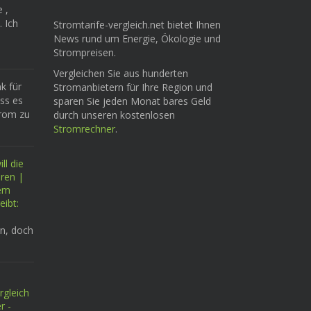
e ,
. Ich
Stromtarife-vergleich.net bietet Ihnen
News rund um Energie, Ökologie und
Strompreisen.
Vergleichen Sie aus hunderten
k für
Stromanbietern für Ihre Region und
ass es
sparen Sie jeden Monat bares Geld
trom zu
durch unseren kostenlosen
Stromrechner
.
ll die
eren |
tem
eibt:
n, doch
rgleich
r -