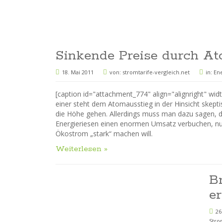
Sinkende Preise durch At
18. Mai 2011
von:
stromtarife-vergleich.net
in:
Ene
[caption id="attachment_774" align="alignright" w
einer steht dem Atomausstieg in der Hinsicht skept
die Höhe gehen. Allerdings muss man dazu sagen, da
Energieriesen einen enormen Umsatz verbuchen, nur
Ökostrom „stark“ machen will.
Weiterlesen »
B
e
26
Stro