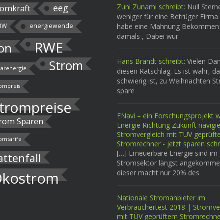
eeg
Zuni Zunami schreibt:
Null Stern
omkraft
weniger für eine Betrüger Firma 
BW
energiewende
habe eine Mahnung Bekommen
damals , Dabei wur
RWE
on
Hans Brandt schreibt:
Vielen Dan
Strom
larenergie
diesen Ratschlag. Es ist wahr, d
schwierig ist, zu Weihnachten S
ompreis
spare
trompreise
ENavi – ein Forschungsprojekt wi
rom Sparen
Energie Richtung Zukunft navigi
Stromvergleich mit TÜV geprüf
omtarife
Stromrechner - jetzt sparen schr
[…] Erneuerbare Energie sind im
attenfall
Stromsektor längst angekomme
dieser macht nur 20% des
kostrom
Nationale Stromanbieter im
Verbrauchertest 2018 | Stromve
mit TÜV geprüftem Stromrechne