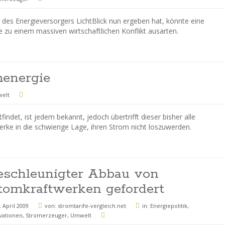
g des Energieversorgers LichtBlick nun ergeben hat, könnte eine
zu einem massiven wirtschaftlichen Konflikt ausarten.
energie
elt
indet, ist jedem bekannt, jedoch übertrifft dieser bisher alle
ke in die schwierige Lage, ihren Strom nicht loszuwerden.
eschleunigter Abbau von
tomkraftwerken gefordert
. April 2009
von:
stromtarife-vergleich.net
in:
Energiepolitik
,
vationen
,
Stromerzeuger
,
Umwelt