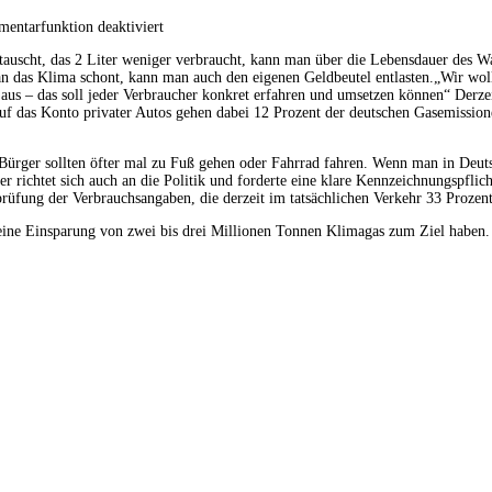
entarfunktion deaktiviert
tauscht, das 2 Liter weniger verbraucht, kann man über die Lebensdauer des
 das Klima schont, kann man auch den eigenen Geldbeutel entlasten.
„Wir woll
h aus – das soll jeder Verbraucher konkret erfahren und umsetzen können“ Der
Auf das Konto privater Autos gehen dabei 12 Prozent der deutschen Gasemissi
 Bürger sollten öfter mal zu Fuß gehen oder Fahrrad fahren. Wenn man in Deut
richtet sich auch an die Politik und forderte eine klare Kennzeichnungspflich
prüfung der Verbrauchsangaben, die derzeit im tatsächlichen Verkehr 33 Prozent
d eine Einsparung von zwei bis drei Millionen Tonnen Klimagas zum Ziel haben