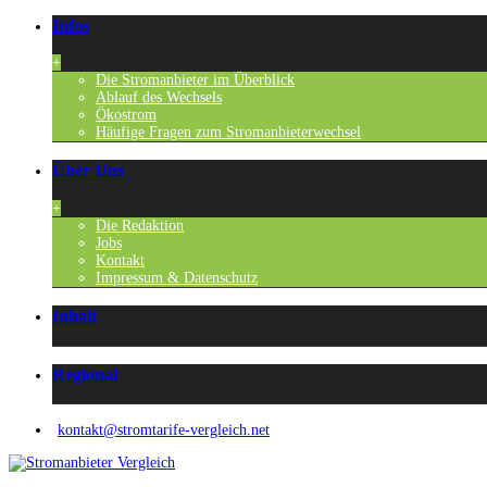
Infos
+
Die Stromanbieter im Überblick
Ablauf des Wechsels
Ökostrom
Häufige Fragen zum Stromanbieterwechsel
Über Uns
+
Die Redaktion
Jobs
Kontakt
Impressum & Datenschutz
Inhalt
Regional
kontakt@stromtarife-vergleich.net