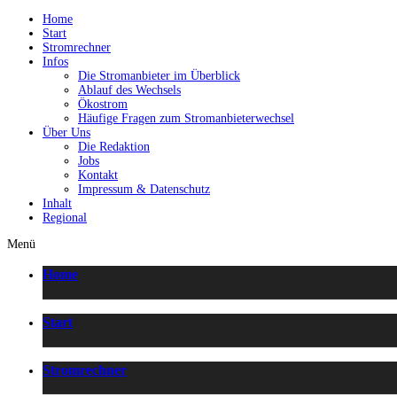
Home
Start
Stromrechner
Infos
Die Stromanbieter im Überblick
Ablauf des Wechsels
Ökostrom
Häufige Fragen zum Stromanbieterwechsel
Über Uns
Die Redaktion
Jobs
Kontakt
Impressum & Datenschutz
Inhalt
Regional
Menü
Home
Start
Stromrechner