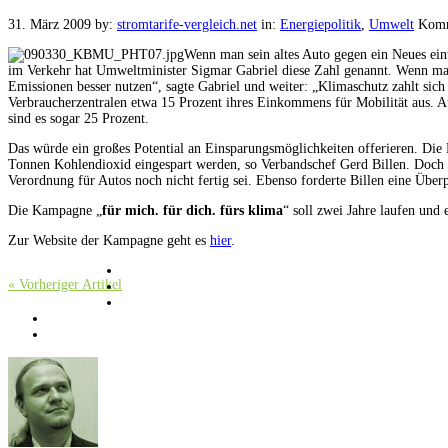
31. März 2009
by:
stromtarife-vergleich.net
in:
Energiepolitik
,
Umwelt
Komm
Wenn man sein altes Auto gegen ein Neues ein
im Verkehr hat Umweltminister Sigmar Gabriel diese Zahl genannt. Wenn man
Emissionen besser nutzen“, sagte Gabriel und weiter: „Klimaschutz zahlt sic
Verbraucherzentralen etwa 15 Prozent ihres Einkommens für Mobilität aus. 
sind es sogar 25 Prozent.
Das würde ein großes Potential an Einsparungsmöglichkeiten offerieren. Die
Tonnen Kohlendioxid eingespart werden, so Verbandschef Gerd Billen. Doch er 
Verordnung für Autos noch nicht fertig sei. Ebenso forderte Billen eine Über
Die Kampagne „
für mich. für dich. fürs klima
“ soll zwei Jahre laufen un
Zur Website der Kampagne geht es
hier
.
« Vorheriger Artikel