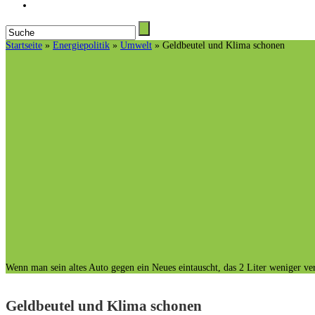
Startseite
»
Energiepolitik
»
Umwelt
»
Geldbeutel und Klima schonen
Wenn man sein altes Auto gegen ein Neues eintauscht, das 2 Liter weniger v
Geldbeutel und Klima schonen