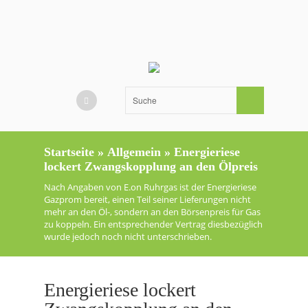
Startseite
»
Allgemein
»
Energieriese
lockert Zwangskopplung an den Ölpreis
Nach Angaben von E.on Ruhrgas ist der Energieriese
Gazprom bereit, einen Teil seiner Lieferungen nicht
mehr an den Öl-, sondern an den Börsenpreis für Gas
zu koppeln. Ein entsprechender Vertrag diesbezüglich
wurde jedoch noch nicht unterschrieben.
Energieriese lockert