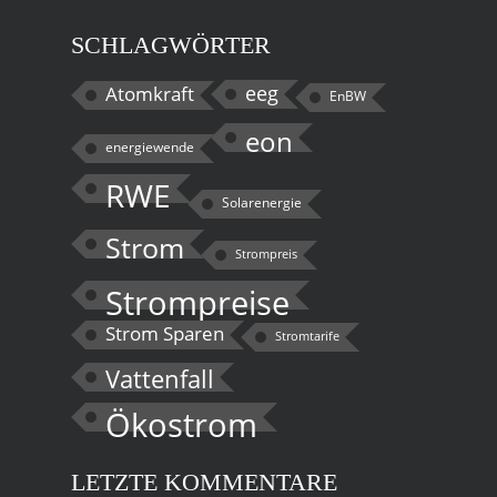
SCHLAGWÖRTER
eeg
Atomkraft
EnBW
eon
energiewende
RWE
Solarenergie
Strom
Strompreis
Strompreise
Strom Sparen
Stromtarife
Vattenfall
Ökostrom
LETZTE KOMMENTARE