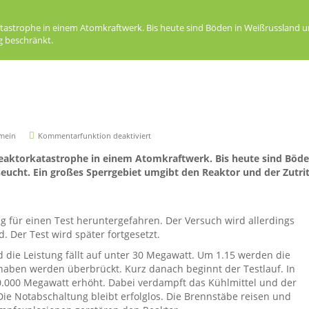
tastrophe in einem Atomkraftwerk. Bis heute sind Böden in Weißrussland un
g beschränkt.
emein
Kommentarfunktion deaktiviert
Reaktorkatastrophe in einem Atomkraftwerk. Bis heute sind Böd
eucht. Ein großes Sperrgebiet umgibt den Reaktor und der Zutrit
ng für einen Test heruntergefahren. Der Versuch wird allerdings
d. Der Test wird später fortgesetzt.
d die Leistung fällt auf unter 30 Megawatt. Um 1.15 werden die
 haben werden überbrückt. Kurz danach beginnt der Testlauf. In
0.000 Megawatt erhöht. Dabei verdampft das Kühlmittel und der
s. Die Notabschaltung bleibt erfolglos. Die Brennstäbe reisen und