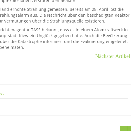
pfexplosionen zerstören den Reaktor.
land erhöhte Strahlung gemessen. Bereits am 28. April löst die
Strahlungsalarm aus. Die Nachricht über den beschädigten Reaktor
nur Vermutungen über die Strahlungsquelle existieren.
hrichtenagentur TASS bekannt, dass es in einem Atomkraftwerk in
auptstadt Kiew ein Unglück gegeben hatte. Auch die Bevölkerung
ber die Katastrophe informiert und die Evakuierung eingeleitet.
 beheimaten.
Nächster Artikel
net