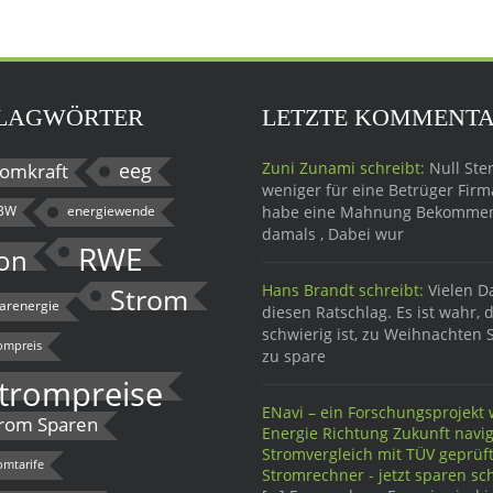
LAGWÖRTER
LETZTE KOMMENT
eeg
Zuni Zunami schreibt:
Null Ster
omkraft
weniger für eine Betrüger Firma
BW
energiewende
habe eine Mahnung Bekomme
damals , Dabei wur
RWE
on
Hans Brandt schreibt:
Vielen D
Strom
larenergie
diesen Ratschlag. Es ist wahr, 
schwierig ist, zu Weihnachten 
ompreis
zu spare
trompreise
ENavi – ein Forschungsprojekt w
rom Sparen
Energie Richtung Zukunft navig
Stromvergleich mit TÜV geprü
omtarife
Stromrechner - jetzt sparen sch