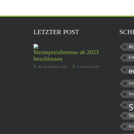
LETZTER POST
SCH
At
Strompreisbremse ab 2023
En
beschlossen
26. November 2022
Comments Off
e
So
Str
S
St
Str