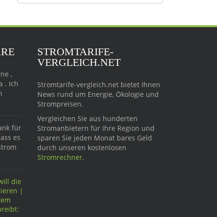
Beiträge
ARE
STROMTARIFE-
VERGLEICH.NET
ne ,
 . Ich
Stromtarife-vergleich.net bietet Ihnen
n
News rund um Energie, Ökologie und
Strompreisen.
Vergleichen Sie aus hunderten
ank für
Stromanbietern für Ihre Region und
dass es
sparen Sie jeden Monat bares Geld
Strom
durch unseren kostenlosen
Stromrechner
.
ill die
ieren |
ftem
reibt: