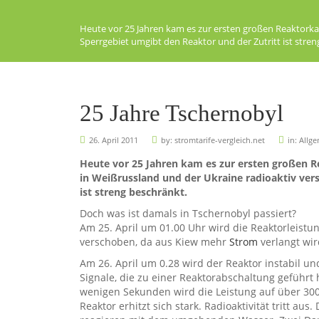
Heute vor 25 Jahren kam es zur ersten großen Reaktorka
Sperrgebiet umgibt den Reaktor und der Zutritt ist stren
25 Jahre Tschernobyl
26. April 2011
by:
stromtarife-vergleich.net
in:
Allg
Heute vor 25 Jahren kam es zur ersten großen 
in Weißrussland und der Ukraine radioaktiv vers
ist streng beschränkt.
Doch was ist damals in Tschernobyl passiert?
Am 25. April um 01.00 Uhr wird die Reaktorleistu
verschoben, da aus Kiew mehr
Strom
verlangt wir
Am 26. April um 0.28 wird der Reaktor instabil un
Signale, die zu einer Reaktorabschaltung geführt
wenigen Sekunden wird die Leistung auf über 30
Reaktor erhitzt sich stark. Radioaktivität tritt au