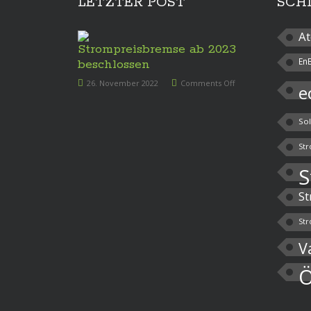
LETZTER POST
SCH
At
Strompreisbremse ab 2023
En
beschlossen
26. November 2022
Comments Off
e
So
Str
S
St
Str
V
Ö