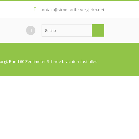
kontakt@stromtarife-vergleich.net
rgt. Rund 60 Zentimeter Schnee brachten fast alles