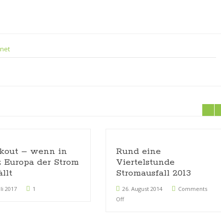
.net
kout – wenn in
Rund eine
 Europa der Strom
Viertelstunde
ällt
Stromausfall 2013
uli 2017
1
26. August 2014
Comments
Off