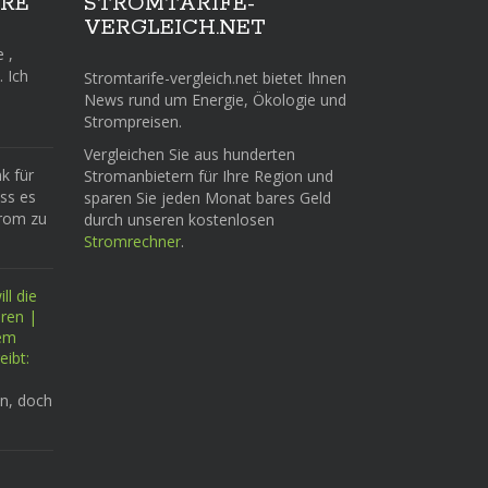
RE
STROMTARIFE-
VERGLEICH.NET
e ,
. Ich
Stromtarife-vergleich.net bietet Ihnen
News rund um Energie, Ökologie und
Strompreisen.
Vergleichen Sie aus hunderten
k für
Stromanbietern für Ihre Region und
ass es
sparen Sie jeden Monat bares Geld
trom zu
durch unseren kostenlosen
Stromrechner
.
ll die
eren |
tem
eibt:
n, doch