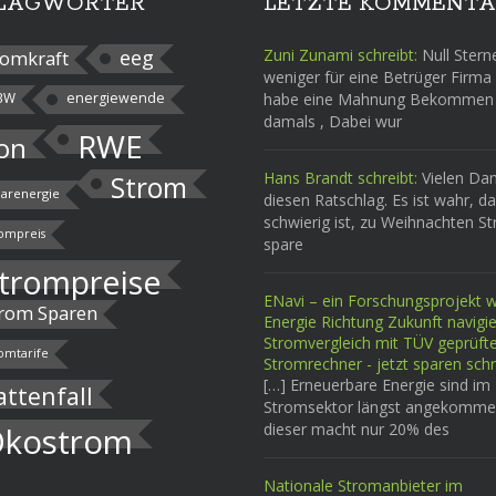
LAGWÖRTER
LETZTE KOMMENTA
eeg
Zuni Zunami schreibt:
Null Stern
omkraft
weniger für eine Betrüger Firma 
BW
energiewende
habe eine Mahnung Bekommen
damals , Dabei wur
RWE
on
Hans Brandt schreibt:
Vielen Dan
Strom
larenergie
diesen Ratschlag. Es ist wahr, d
schwierig ist, zu Weihnachten S
ompreis
spare
trompreise
ENavi – ein Forschungsprojekt wi
rom Sparen
Energie Richtung Zukunft navigi
Stromvergleich mit TÜV geprüf
omtarife
Stromrechner - jetzt sparen schr
[…] Erneuerbare Energie sind im
attenfall
Stromsektor längst angekomme
dieser macht nur 20% des
kostrom
Nationale Stromanbieter im