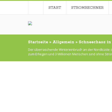
START
STROMRECHNER
Startseite
»
Allgemein
»
Schneechaos in
Der überraschende Wintereinbruch an der Nordküste de
zum Erliegen und 3 Millionen Menschen sind ohne Stro