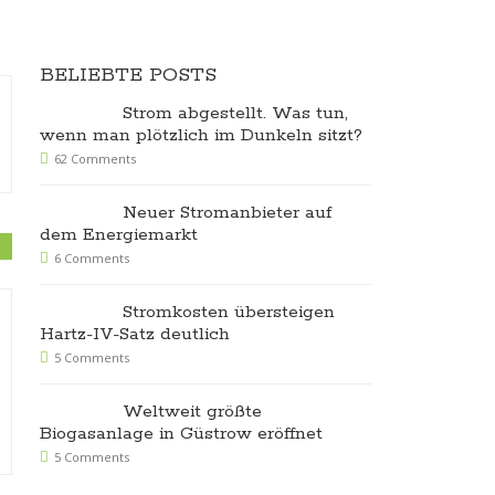
BELIEBTE POSTS
Strom abgestellt. Was tun,
wenn man plötzlich im Dunkeln sitzt?
62 Comments
Neuer Stromanbieter auf
dem Energiemarkt
6 Comments
Stromkosten übersteigen
Hartz-IV-Satz deutlich
Millionen Amerikaner
Schäden und
5 Comments
ohne Strom
Unwetter
1. November 2012
Comments
24. Juni 2011
Weltweit größte
Off
Biogasanlage in Güstrow eröffnet
5 Comments