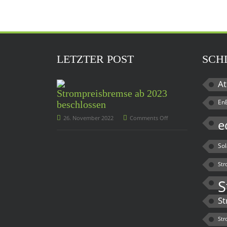
LETZTER POST
SCH
At
Strompreisbremse ab 2023
En
beschlossen
26. November 2022
Comments Off
e
So
Str
S
St
Str