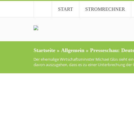
START
STROMRECHNER
Startseite
»
Allgemein
»
Presseschau: Deut
Der ehemalige Wirtschaftsminister Michael Glos sieht ei
davon auszugehen, dass es zu einer Unterbrechung der G