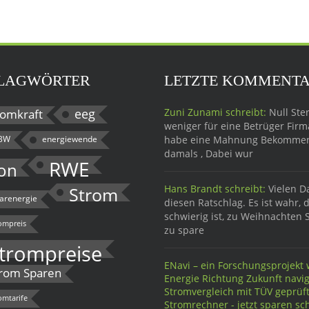
LAGWÖRTER
LETZTE KOMMENT
eeg
Zuni Zunami schreibt:
Null Ster
omkraft
weniger für eine Betrüger Firma
BW
energiewende
habe eine Mahnung Bekomme
damals , Dabei wur
RWE
on
Hans Brandt schreibt:
Vielen D
Strom
larenergie
diesen Ratschlag. Es ist wahr, 
schwierig ist, zu Weihnachten 
ompreis
zu spare
trompreise
ENavi – ein Forschungsprojekt w
rom Sparen
Energie Richtung Zukunft navig
Stromvergleich mit TÜV geprü
omtarife
Stromrechner - jetzt sparen sch