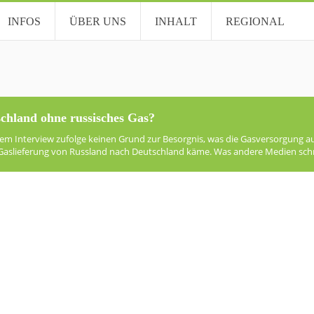
INFOS
ÜBER UNS
INHALT
REGIONAL
schland ohne russisches Gas?
nem Interview zufolge keinen Grund zur Besorgnis, was die Gasversorgung au
aslieferung von Russland nach Deutschland käme. Was andere Medien schrei