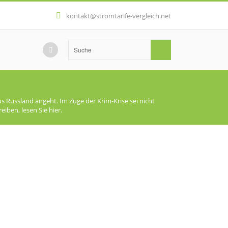
kontakt@stromtarife-vergleich.net
s Russland angeht. Im Zuge der Krim-Krise sei nicht
ben, lesen Sie hier.