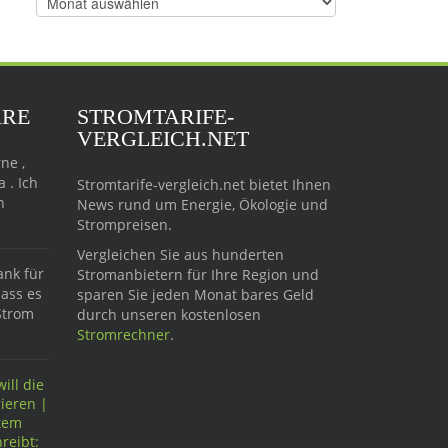
Beiträge
ARE
STROMTARIFE-
VERGLEICH.NET
ne ,
 . Ich
Stromtarife-vergleich.net bietet Ihnen
n
News rund um Energie, Ökologie und
Strompreisen.
Vergleichen Sie aus hunderten
ank für
Stromanbietern für Ihre Region und
dass es
sparen Sie jeden Monat bares Geld
Strom
durch unseren kostenlosen
Stromrechner
.
ill die
ieren |
ftem
reibt: