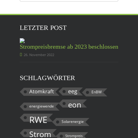
Beiträge
LETZTER POST
Strompreisbremse ab 2023 beschlossen
26. November 2022
SCHLAGWÖRTER
eeg
Atomkraft
EnBW
eon
energiewende
RWE
Solarenergie
Strom
Strompreis