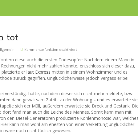
n tot
llgemein
Kommentarfunktion deaktiviert
fordern diese auch die ersten Todesopfer: Nachdem einem Mann in
e Rechnungen nicht mehr zahlen konnte, entschloss sich dieser dazu,
 platzierte er
laut Express
mitten in seinem Wohnzimmer und es
ethode zurück gegriffen. Unglücklicherweise jedoch vergass er bei
 verständigt hatte, nachdem dieser sich nicht mehr meldete, bzw.
eamten dann gewaltsam Zutritt zu der Wohnung – und es erwartete sie
apelte sich der Müll, außerdem erwartete sie Dreck und Gestank. Di
 dort fand man auch die Leiche des Mannes. Somit kann man mit
 von den Diesel-Generatoren produzierte Kohlenmonoxid war, welche
Hier kann man wohl am ehesten von einer Verkettung unglücklicher
in wäre noch nicht tödlich gewesen.