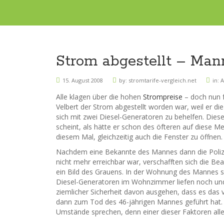
Strom abgestellt – Man
15. August 2008
by:
stromtarife-vergleich.net
in:
A
Alle klagen über die hohen
Strompreise
– doch nun 
Velbert der Strom abgestellt worden war, weil er di
sich mit zwei Diesel-Generatoren zu behelfen. Diese
scheint, als hätte er schon des öfteren auf diese M
diesem Mal, gleichzeitig auch die Fenster zu öffnen.
Nachdem eine Bekannte des Mannes dann die Polizei
nicht mehr erreichbar war, verschafften sich die B
ein Bild des Grauens. In der Wohnung des Mannes st
Diesel-Generatoren im Wohnzimmer liefen noch und
ziemlicher Sicherheit davon ausgehen, dass es das
dann zum Tod des 46-jährigen Mannes geführt hat. 
Umstände sprechen, denn einer dieser Faktoren alle