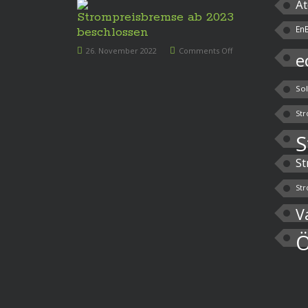
At
Strompreisbremse ab 2023
En
beschlossen
26. November 2022
Comments Off
e
So
Str
S
St
Str
V
Ö