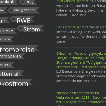
eeg
Zuni Zunami schreibt:
Null Stern
omkraft
weniger für eine Betrüger Firma 
BW
energiewende
habe eine Mahnung Bekommen
damals , Dabei wur
RWE
on
Hans Brandt schreibt:
Vielen Dan
Strom
larenergie
diesen Ratschlag. Es ist wahr, d
schwierig ist, zu Weihnachten S
ompreis
spare
trompreise
ENavi – ein Forschungsprojekt wi
rom Sparen
Energie Richtung Zukunft navigi
Stromvergleich mit TÜV geprüf
omtarife
Stromrechner - jetzt sparen schr
[…] Erneuerbare Energie sind im
attenfall
Stromsektor längst angekomme
dieser macht nur 20% des
kostrom
Nationale Stromanbieter im
Verbrauchertest 2018 | Stromve
mit TÜV geprüftem Stromrechne