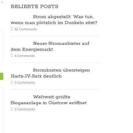
 »
BELIEBTE POSTS
Strom abgestellt. Was tun,
wenn man plötzlich im Dunkeln sitzt?
62 Comments
Neuer Stromanbieter auf
dem Energiemarkt
6 Comments
Stromkosten übersteigen
Hartz-IV-Satz deutlich
5 Comments
Weltweit größte
Hohe Stromkosten
Strompreise:
Biogasanlage in Güstrow eröffnet
durch Netzentgelte: In
will die sch
5 Comments
Ostdeutschland zahlt
Angleichung
man mehr
Netzentgelt
13. Januar 2017
Comments Off
14. Dezember 201