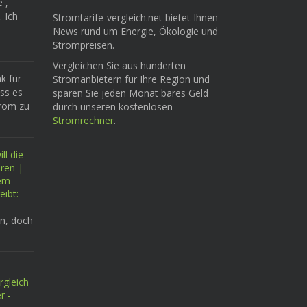
e ,
. Ich
Stromtarife-vergleich.net bietet Ihnen
News rund um Energie, Ökologie und
Strompreisen.
Vergleichen Sie aus hunderten
k für
Stromanbietern für Ihre Region und
ass es
sparen Sie jeden Monat bares Geld
trom zu
durch unseren kostenlosen
Stromrechner
.
ll die
eren |
tem
eibt:
n, doch
rgleich
r -