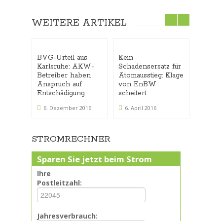
WEITERE ARTIKEL
BVG-Urteil aus
Kein
Strom
Karlsruhe: AKW-
Schadensersatz für
schwi
Betreiber haben
Atomausstieg: Klage
den S
Anspruch auf
von EnBW
macht
Entschädigung
scheitert
21. M
6. Dezember 2016
6. April 2016
STROMRECHNER
Sparen Sie jetzt beim Strom
Ihre
Postleitzahl:
Jahresverbrauch: