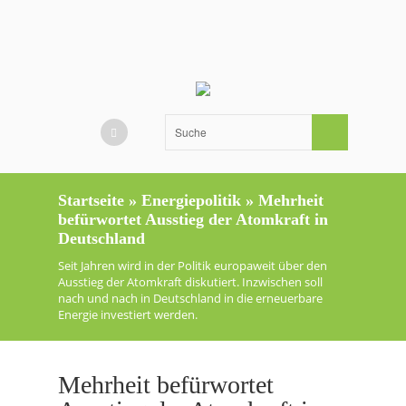
Startseite
»
Energiepolitik
»
Mehrheit
befürwortet Ausstieg der Atomkraft in
Deutschland
Seit Jahren wird in der Politik europaweit über den
Ausstieg der Atomkraft diskutiert. Inzwischen soll
nach und nach in Deutschland in die erneuerbare
Energie investiert werden.
Mehrheit befürwortet