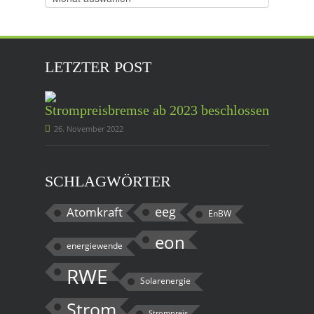
Beiträge
LETZTER POST
Strompreisbremse ab 2023 beschlossen
26. November 2022
SCHLAGWÖRTER
eeg
Atomkraft
EnBW
eon
energiewende
RWE
Solarenergie
Strom
Strompreis