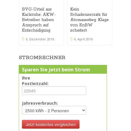
BVG-Urteil aus
Kein
Strom
Karlsruhe: AKW-
Schadensersatz für
schwi
Betreiber haben
Atomausstieg: Klage
den S
Anspruch auf
von EnBW
macht
Entschädigung
scheitert
21. M
6. Dezember 2016
6. April 2016
STROMRECHNER
Sparen Sie jetzt beim Strom
Ihre
Postleitzahl:
Jahresverbrauch: