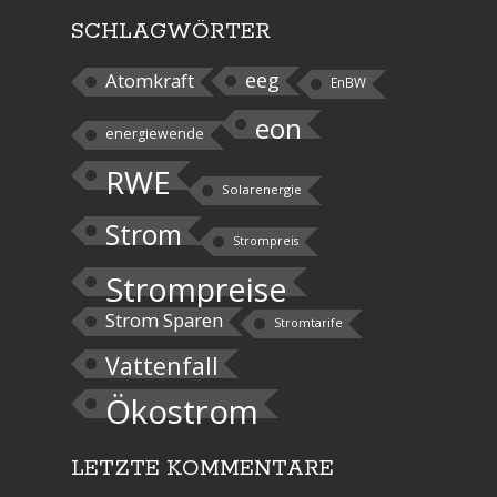
SCHLAGWÖRTER
eeg
Atomkraft
EnBW
eon
energiewende
RWE
Solarenergie
Strom
Strompreis
Strompreise
Strom Sparen
Stromtarife
Vattenfall
Ökostrom
LETZTE KOMMENTARE