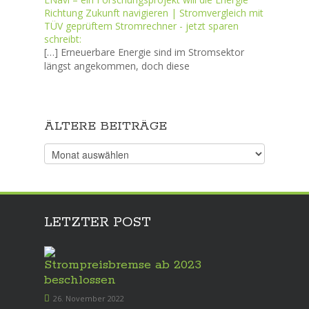
Richtung Zukunft navigieren | Stromvergleich mit
TÜV geprüftem Stromrechner - jetzt sparen
schreibt:
[…] Erneuerbare Energie sind im Stromsektor
längst angekommen, doch diese
ÄLTERE BEITRÄGE
Ältere
Beiträge
LETZTER POST
Strompreisbremse ab 2023
beschlossen
26. November 2022