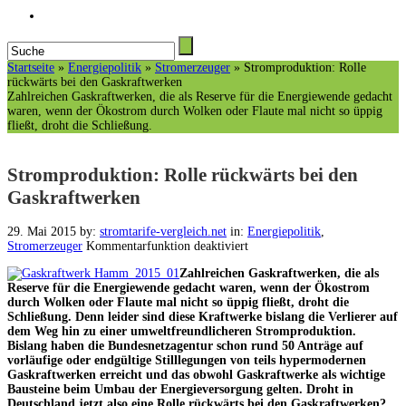
Startseite
»
Energiepolitik
»
Stromerzeuger
»
Stromproduktion: Rolle
rückwärts bei den Gaskraftwerken
Zahlreichen Gaskraftwerken, die als Reserve für die Energiewende gedacht
waren, wenn der Ökostrom durch Wolken oder Flaute mal nicht so üppig
fließt, droht die Schließung.
Stromproduktion: Rolle rückwärts bei den
Gaskraftwerken
29. Mai 2015
by:
stromtarife-vergleich.net
in:
Energiepolitik
,
Stromerzeuger
Kommentarfunktion deaktiviert
Zahlreichen Gaskraftwerken, die als
Reserve für die Energiewende gedacht waren, wenn der Ökostrom
durch Wolken oder Flaute mal nicht so üppig fließt, droht die
Schließung. Denn leider sind diese Kraftwerke bislang die Verlierer auf
dem Weg hin zu einer umweltfreundlicheren Stromproduktion.
Bislang haben die Bundesnetzagentur schon rund 50 Anträge auf
vorläufige oder endgültige Stilllegungen von teils hypermodernen
Gaskraftwerken erreicht und das obwohl Gaskraftwerke als wichtige
Bausteine beim Umbau der Energieversorgung gelten. Droht in
Deutschland jetzt also eine Rolle rückwärts bei den Gaskraftwerken?