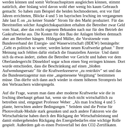
werden können und somit Verbrauchsspitzen ausgleichen können, stimmt
natürlich, aber bislang wird davon wohl eher wenig bis kaum Gebrauch
gemacht. So haben zum Beispiel die beiden hochmodernen, erst vor fünf
Jahren errichteten, Blöcke 4 und 5 im bayrischen Irsching im vergangenen
Jahr laut E.on „zu keiner Stunde“ Strom für den Markt produziert. Für das
Bereitstellen solcher Ausgleichskapazitäten erhalten die Betreiber zwar Geld
vom Staat, aber das reicht eigenem Bekunden nach nur für den Betrieb der
Gaskraftwerke aus. Die Kosten für den Bau der Anlagen bleiben demnach
aber am Betreiber hängen. Hildegard Müller, die Vorsitzende vom
Bundesverband der Energie- und Wasserwirtschaft (BDEW) bemängelte:
„Geht es politisch so weiter, werden keine neuen Kraftwerke gebaut.“ Ihrer
Meinung nach fehlten dafür einfach die finanziellen Anreize. Und damit
sich da etwas ändert, ziehen die Betreiber vor Gericht und haben vor dem
Oberlandesgericht Düsseldorf sogar schon einen Sieg erringen können. Dort
wurde entschieden, dass die Beschränkung auf einen „bloßen
Aufwendungsersatz“ für die Kraftwerksreserve „zu restriktiv“ sei und das
die Bundesnetzagentur nun eine „angemessene Vergütung“ bestimmen
müsse. Das dürfte sich dann auch wieder in einem höheren Strompreis bei
den Verbrauchern widerspiegeln.
Auf die Frage, warum man dann aber moderne Kraftwerke wie die in
Irsching überhaupt gebaut hat, wenn sie doch nicht wirtschaftlich zu
betreiben sind, entgegnet Professor Weber: „Als man Irsching 4 und 5
plante, herrschten andere Bedingungen.“ Seitdem sind die Preise für
Photovoltaik-Module stark gesunken und auch andere Faktoren wie die
Wirtschaftskrise haben durch den Rückgang der Wirtschaftsleistung und
damit einhergehenden Rückgang des Energiebedarfes eine wichtige Rolle
gespielt. Außerdem gab es einen Preisverfall bei den CO2-Zertifikaten.