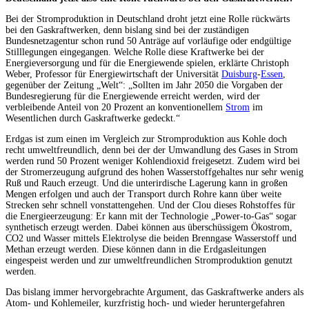
Bei der Stromproduktion in Deutschland droht jetzt eine Rolle rückwärts
bei den Gaskraftwerken, denn bislang sind bei der zuständigen
Bundesnetzagentur schon rund 50 Anträge auf vorläufige oder endgültige
Stilllegungen eingegangen. Welche Rolle diese Kraftwerke bei der
Energieversorgung und für die Energiewende spielen, erklärte Christoph
Weber, Professor für Energiewirtschaft der Universität
Duisburg
-
Essen
,
gegenüber der Zeitung „Welt“: „Sollten im Jahr 2050 die Vorgaben der
Bundesregierung für die Energiewende erreicht werden, wird der
verbleibende Anteil von 20 Prozent an konventionellem
Strom
im
Wesentlichen durch Gaskraftwerke gedeckt.“
Erdgas ist zum einen im Vergleich zur Stromproduktion aus Kohle doch
recht umweltfreundlich, denn bei der der Umwandlung des Gases in Strom
werden rund 50 Prozent weniger Kohlendioxid freigesetzt. Zudem wird bei
der Stromerzeugung aufgrund des hohen Wasserstoffgehaltes nur sehr wenig
Ruß und Rauch erzeugt. Und die unterirdische Lagerung kann in großen
Mengen erfolgen und auch der Transport durch Rohre kann über weite
Strecken sehr schnell vonstattengehen. Und der Clou dieses Rohstoffes für
die Energieerzeugung: Er kann mit der Technologie „Power-to-Gas“ sogar
synthetisch erzeugt werden. Dabei können aus überschüssigem Ökostrom,
CO2 und Wasser mittels Elektrolyse die beiden Brenngase Wasserstoff und
Methan erzeugt werden. Diese können dann in die Erdgasleitungen
eingespeist werden und zur umweltfreundlichen Stromproduktion genutzt
werden.
Das bislang immer hervorgebrachte Argument, das Gaskraftwerke anders als
Atom- und Kohlemeiler, kurzfristig hoch- und wieder heruntergefahren