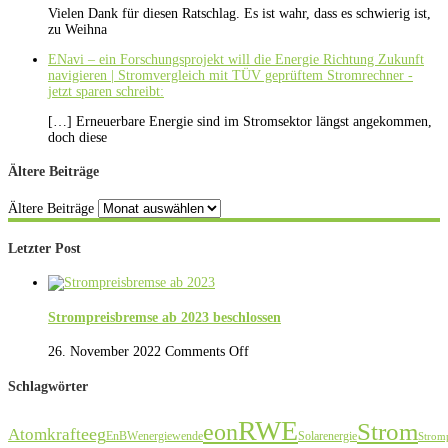
Vielen Dank für diesen Ratschlag. Es ist wahr, dass es schwierig ist,
zu Weihna
ENavi – ein Forschungsprojekt will die Energie Richtung Zukunft
navigieren | Stromvergleich mit TÜV geprüftem Stromrechner -
jetzt sparen schreibt:
[…] Erneuerbare Energie sind im Stromsektor längst angekommen,
doch diese
Ältere Beiträge
Ältere Beiträge
Letzter Post
Strompreisbremse ab 2023 beschlossen
26. November 2022
Comments Off
Schlagwörter
RWE
Strom
eon
eeg
Atomkraft
EnBW
energiewende
Solarenergie
Stromp