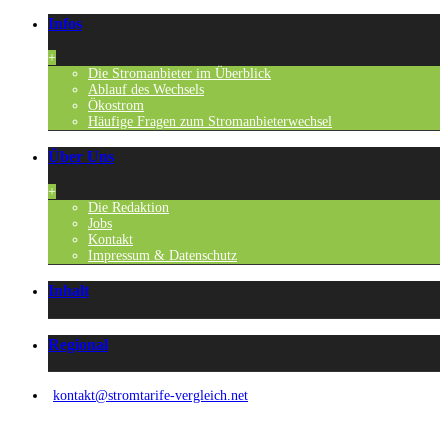
Infos
+
Die Stromanbieter im Überblick
Ablauf des Wechsels
Ökostrom
Häufige Fragen zum Stromanbieterwechsel
Über Uns
+
Die Redaktion
Jobs
Kontakt
Impressum & Datenschutz
Inhalt
Regional
kontakt@stromtarife-vergleich.net