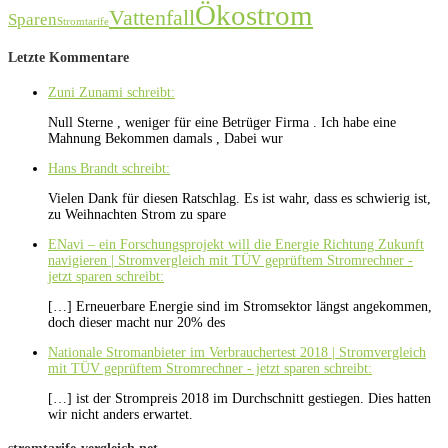
Ökostrom
Vattenfall
Sparen
Stromtarife
Letzte Kommentare
Zuni Zunami schreibt:
Null Sterne , weniger für eine Betrüger Firma . Ich habe eine
Mahnung Bekommen damals , Dabei wur
Hans Brandt schreibt:
Vielen Dank für diesen Ratschlag. Es ist wahr, dass es schwierig ist,
zu Weihnachten Strom zu spare
ENavi – ein Forschungsprojekt will die Energie Richtung Zukunft
navigieren | Stromvergleich mit TÜV geprüftem Stromrechner -
jetzt sparen schreibt:
[…] Erneuerbare Energie sind im Stromsektor längst angekommen,
doch dieser macht nur 20% des
Nationale Stromanbieter im Verbrauchertest 2018 | Stromvergleich
mit TÜV geprüftem Stromrechner - jetzt sparen schreibt:
[…] ist der Strompreis 2018 im Durchschnitt gestiegen. Dies hatten
wir nicht anders erwartet.