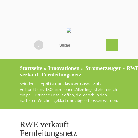
Startseite
»
Innovationen
»
Stromerzeuger
»
RW
verkauft Fernleitungsnetz
Seit dem 1. April ist nun das RWE Gasnetz als
Vollfunktions-TSO anzusehen. Allerdings stehen noch
einige juristische Details offen, die jedoch in den
nächsten Wochen geklärt und abgeschlossen werden.
RWE verkauft
Fernleitungsnetz