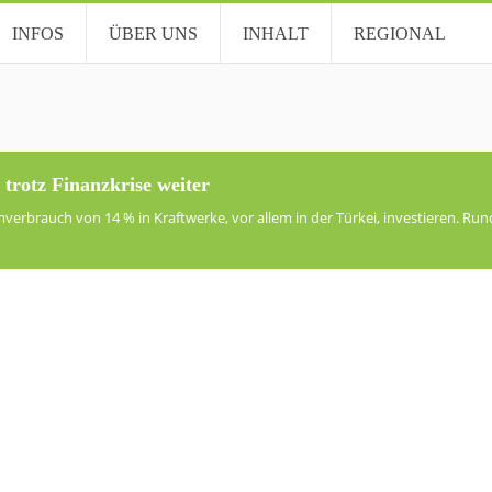
INFOS
ÜBER UNS
INHALT
REGIONAL
rotz Finanzkrise weiter
erbrauch von 14 % in Kraftwerke, vor allem in der Türkei, investieren. Rund 