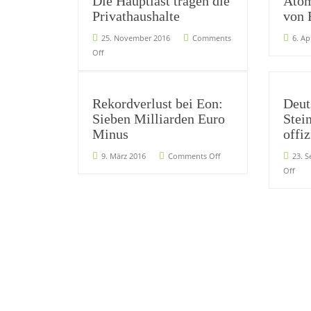
Die Hauptlast tragen die
Atom
Privathaushalte
von 
25. November 2016
Comments
6. Ap
Off
Rekordverlust bei Eon:
Deut
Sieben Milliarden Euro
Stei
Minus
offiz
9. März 2016
Comments Off
23. 
Off