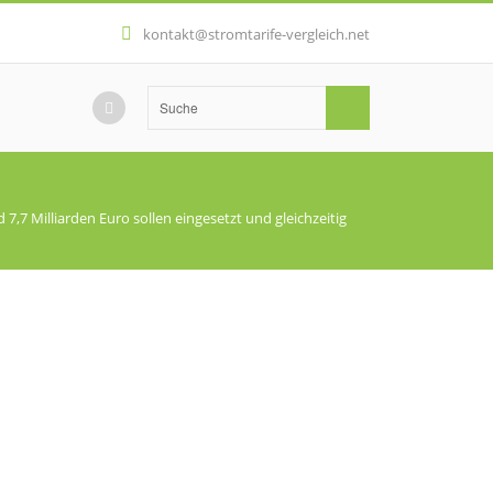
kontakt@stromtarife-vergleich.net
7,7 Milliarden Euro sollen eingesetzt und gleichzeitig