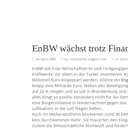
EnBW wächst trotz Finan
24. April 2009
by:
stromtarife-vergleich.net
in:
Stro
EnBW will trotz Wirtschaftskrise und rückgängig
Kraftwerke, vor allem in der Türkei, investieren. 
Millionen Euro eingespart werden. Alleine ein
Eng
knapp eine Milliarde Euro. Neben den Beteiligung
auf 20 % steigen und so soll in Brandenburg und
alles klingt so positiv, besonders nicht für die D
eine Bürgerinitiative in Niedersachsen gegen das
Luftballons in die Luft fliegen ließen.
Auch im Neckarwestheim blockierten rund 30 Dem
kein Durchkommen mehr. Sie mauerten den Eingang
zudem die klimaschädliche Atomkraft und fordern