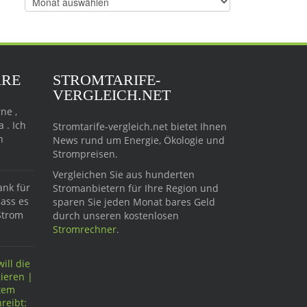
Beiträge
ARE
STROMTARIFE-
VERGLEICH.NET
ne ,
 . Ich
Stromtarife-vergleich.net bietet Ihnen
n
News rund um Energie, Ökologie und
Strompreisen.
Vergleichen Sie aus hunderten
ank für
Stromanbietern für Ihre Region und
dass es
sparen Sie jeden Monat bares Geld
Strom
durch unseren kostenlosen
Stromrechner
.
ill die
ieren |
ftem
reibt: