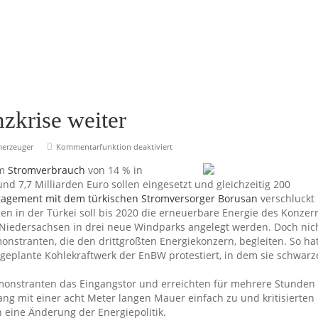
zkrise weiter
merzeuger
Kommentarfunktion deaktiviert
em
Stromverbrauch
von 14 % in
Rund 7,7 Milliarden Euro sollen eingesetzt und gleichzeitig 200
agement mit dem türkischen Stromversorger Borusan
verschluckt
en in der Türkei soll bis 2020 die erneuerbare Energie des Konzer
 Niedersachsen in drei neue Windparks angelegt werden.
Doch nic
emonstranten, die den drittgrößten Energiekonzern, begleiten. So ha
 geplante Kohlekraftwerk der EnBW protestiert, in dem sie schwarz
onstranten das Eingangstor und erreichten für mehrere Stunden
 mit einer acht Meter langen Mauer einfach zu und kritisierten
 eine Änderung der Energiepolitik.