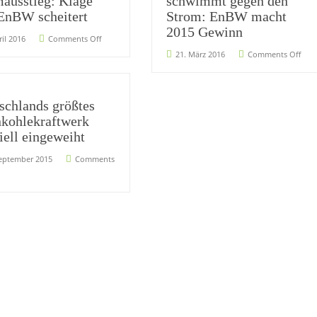
ausstieg: Klage
schwimmt gegen den
EnBW scheitert
Strom: EnBW macht
2015 Gewinn
ril 2016
Comments Off
21. März 2016
Comments Off
schlands größtes
nkohlekraftwerk
iell eingeweiht
September 2015
Comments