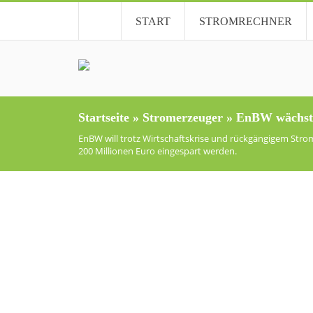
START
STROMRECHNER
Startseite
»
Stromerzeuger
»
EnBW wächst t
EnBW will trotz Wirtschaftskrise und rückgängigem Stromv
200 Millionen Euro eingespart werden.