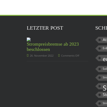
LETZTER POST
SCH
At
Strompreisbremse ab 2023
En
beschlossen
26. November 2022
Comments Off
e
So
Str
S
St
Str