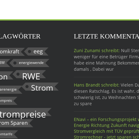
LAGWÖRTER
LETZTE KOMMENT
eeg
Zuni Zunami schreibt:
Null Ster
omkraft
weniger für eine Betrüger Firma
BW
energiewende
habe eine Mahnung Bekomme
damals , Dabei wur
RWE
on
Hans Brandt schreibt:
Vielen D
Strom
larenergie
diesen Ratschlag. Es ist wahr, 
schwierig ist, zu Weihnachten 
ompreis
zu spare
trompreise
ENavi – ein Forschungsprojekt w
rom Sparen
Energie Richtung Zukunft navig
Stromvergleich mit TÜV geprü
omtarife
Stromrechner - jetzt sparen sch