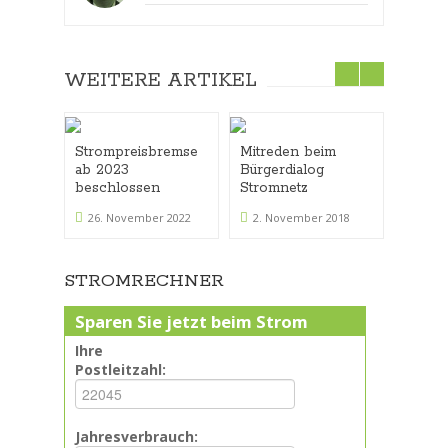
WEITERE ARTIKEL
Strompreisbremse
Mitreden beim
Netzen
ab 2023
Bürgerdialog
Werde
beschlossen
Stromnetz
sinke
steige
26. November 2022
2. November 2018
10. O
STROMRECHNER
Sparen Sie jetzt beim Strom
Ihre
Postleitzahl:
Jahresverbrauch: