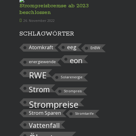
Strompreisbremse ab 2023
beschlossen
26. November 2022
SCHLAGWÖRTER
eeg
Atomkraft
EnBW
eon
energiewende
RWE
Solarenergie
Strom
Strompreis
Strompreise
Strom Sparen
Stromtarife
Vattenfall