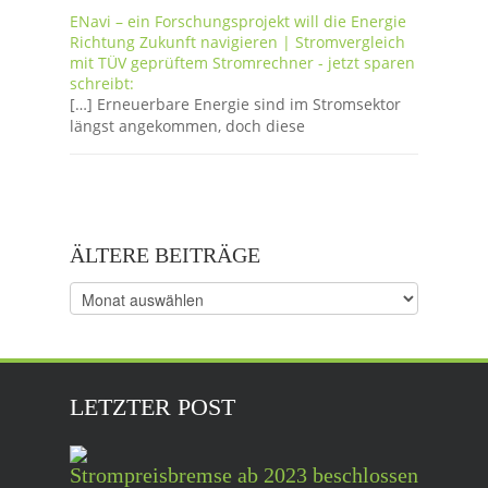
ENavi – ein Forschungsprojekt will die Energie
Richtung Zukunft navigieren | Stromvergleich
mit TÜV geprüftem Stromrechner - jetzt sparen
schreibt:
[…] Erneuerbare Energie sind im Stromsektor
längst angekommen, doch diese
ÄLTERE BEITRÄGE
Ältere
Beiträge
LETZTER POST
Strompreisbremse ab 2023 beschlossen