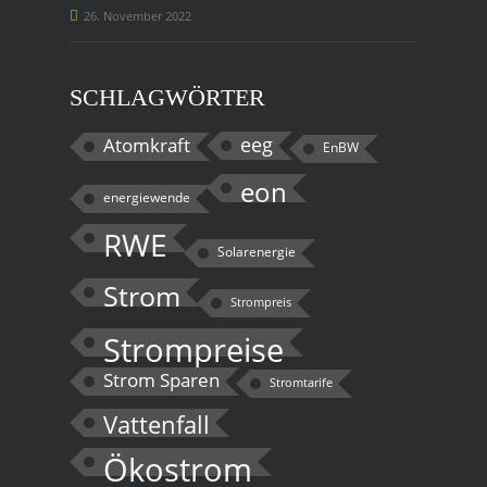
26. November 2022
SCHLAGWÖRTER
eeg
Atomkraft
EnBW
eon
energiewende
RWE
Solarenergie
Strom
Strompreis
Strompreise
Strom Sparen
Stromtarife
Vattenfall
Ökostrom