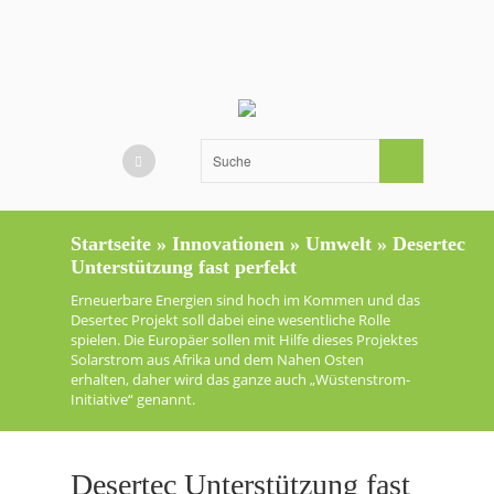
Startseite
»
Innovationen
»
Umwelt
»
Desertec
Unterstützung fast perfekt
Erneuerbare Energien sind hoch im Kommen und das
Desertec Projekt soll dabei eine wesentliche Rolle
spielen. Die Europäer sollen mit Hilfe dieses Projektes
Solarstrom aus Afrika und dem Nahen Osten
erhalten, daher wird das ganze auch „Wüstenstrom-
Initiative“ genannt.
Desertec Unterstützung fast