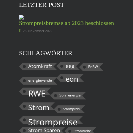
LETZTER POST
Strompreisbremse ab 2023 beschlossen
26. November 2022
SCHLAGWÖRTER
eeg
Atomkraft
EnBW
eon
energiewende
RWE
Solarenergie
Strom
Strompreis
Strompreise
Strom Sparen
Stromtarife