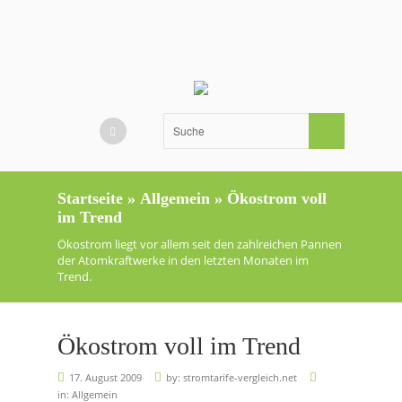
Startseite
»
Allgemein
»
Ökostrom voll
im Trend
Ökostrom liegt vor allem seit den zahlreichen Pannen
der Atomkraftwerke in den letzten Monaten im
Trend.
Ökostrom voll im Trend
17. August 2009
by:
stromtarife-vergleich.net
in:
Allgemein