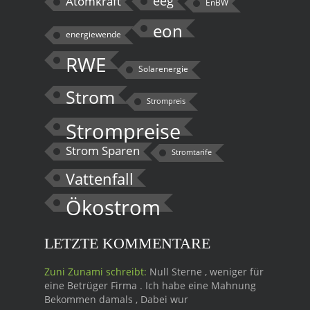
eeg
Atomkraft
EnBW
eon
energiewende
RWE
Solarenergie
Strom
Strompreis
Strompreise
Strom Sparen
Stromtarife
Vattenfall
Ökostrom
LETZTE KOMMENTARE
Zuni Zunami schreibt:
Null Sterne , weniger für
eine Betrüger Firma . Ich habe eine Mahnung
Bekommen damals , Dabei wur