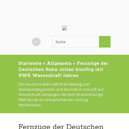
Startseite
»
Allgemein
»
Fernzüge der
Deutschen Bahn sollen künftig mit
RWE Wasserkraft fahren
Die Deutsche Bahn will ihren Beitrag zum
Atomausstieg leisten und deshalb in Zukunft auf
Wasserkraft umsteigen. Mit dem Stromversorger
RWE wurde ein entsprechender Vertrag
beschlossen.
Fernzüge der Deutschen