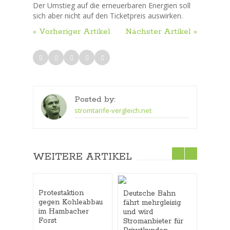
Der Umstieg auf die erneuerbaren Energien soll
sich aber nicht auf den Ticketpreis auswirken.
« Vorheriger Artikel
Nächster Artikel »
Posted by:
stromtarife-vergleich.net
WEITERE ARTIKEL
Protestaktion
BVG-U
Deutsche Bahn
gegen Kohleabbau
Karls
fährt mehrgleisig
im Hambacher
Betre
und wird
Forst
Anspr
Stromanbieter für