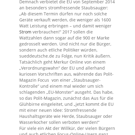
Demnach verbietet die EU von September 2014
an besonders stromfressende Staubsauger:
„Ab diesem Termin dürfen nur noch solche
Geräte verkauft werden, die weniger als 1600
Watt Leistung erbringen – und damit weniger
Strom
verbrauchen!“ 2017 sollen die
Wattzahlen dann sogar auf die 900 er Marke
gedrosselt werden. Und nicht nur die Bürger,
sondern auch etliche Politiker würden,
sueddeutsche.de zu Folge, nun Kritik äußern.
Tatsächlich geht Merkur Online von einem
„Verordnungswahn“ der EU und allerhand
kuriosen Vorschriften aus, währende das Polit-
Magazin Focus von einer „Staubsauger-
Kontrolle“ und einem mal wieder um sich
schlagenden „EU-Monster“ ausgeht. Das habe,
so das Polit-Magazin, zunächst das Aus für die
Glühbirne eingeleitet, und „jetzt kommt die EU
mit einer neuen Idee: Stromfressende
Haushaltsgeräte wie Herde, Staubsauger oder
Wasserkocher sollen verboten werden!“
Für viele ein Akt der Willkür, der vielen Bürgern
und auch etlichen Focus-Online-Usern ganz