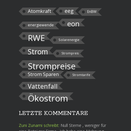
eeg
Atomkraft
EnBW
eon
energiewende
RWE
Solarenergie
Strom
Strompreis
Strompreise
Strom Sparen
Stromtarife
Vattenfall
Ökostrom
LETZTE KOMMENTARE
Zuni Zunami schreibt:
Null Sterne , weniger für