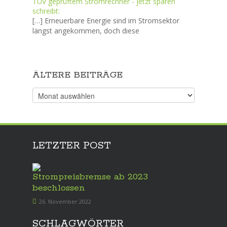
TÜV geprüftem Stromrechner - jetzt sparen
schreibt:
[…] Erneuerbare Energie sind im Stromsektor
längst angekommen, doch diese
ÄLTERE BEITRÄGE
Ältere
Beiträge
LETZTER POST
Strompreisbremse ab 2023
beschlossen
26. November 2022
SCHLAGWÖRTER