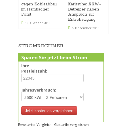
gegen Kohleabbau
Karlsruhe: AKW-
Schade
im Hambacher
Betreiber haben
Atomau
Forst
Anspruch auf
von 
Entschädigung
scheit
10. Oktober 2018
6. Dezember 2016
6. Apr
STROMRECHNER
Sparen Sie jetzt beim Strom
Ihre
Postleitzahl:
Jahresverbrauch:
Erweiterter Vergleich
·
Gastarife vergleichen